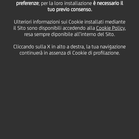
preferenze
; per la loro installazione
è necessario il
tuo previo consenso.
Ulteriori informazioni sui Cookie installati mediante
18 Febbraio
2010 - h 18:10
Price sensitive
Finanziario
il Sito sono disponibili accedendo alla
Cookie Policy
,
resa sempre diponibile all’interno del Sito.
PRESTITO OBBLIGAZIONARIO
Cod. ISIN IT0004362205
Cliccando sulla X in alto a destra, la tua navigazione
continuerà in assenza di Cookie di profilazione.
UniCredit informa che il tasso di interesse trimestrale
lordo della cedola n. 8, "UNICREDIT S.p.A. 2008/2010
OBBLIGAZIONI A DUE ANNI E TRE MESI CON CEDOLE
VARIABILI TRIMESTRALI INDICIZZATE AL TASSO
EURIBOR A 3 MESI PIU' 0,065%" - SERIE 31/08
relativa al periodo di godimento 20 febbraio 2010 -
20 maggio 2010, è stato determinato nella misura
dello 0,1792400%.
Si rammenta che la Società di gestione accentrata, ai
sensi dell'art. 29 del decreto Legislativo 24 giugno
1998, n° 213, è Monte Titoli SpA - Milano.