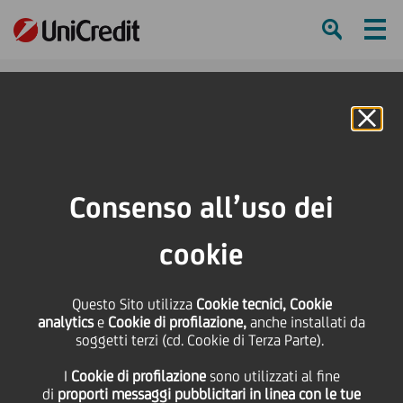
Ham
Se
Online Banking
HOME
Press & Media
Comunicati stampa - Price sensitive
Prestito Obbligazionario - Cod. ISIN IT0004362205
Consenso all’uso dei
SHARE
PRINT
SEND
cookie
Prestito Obbligazionario
Questo Sito utilizza
Cookie tecnici, Cookie
analytics
e
Cookie di profilazione,
anche installati da
- Cod. ISIN
soggetti terzi (cd. Cookie di Terza Parte).
I
Cookie di profilazione
sono utilizzati al fine
IT0004362205
di
proporti messaggi pubblicitari in linea con le tue