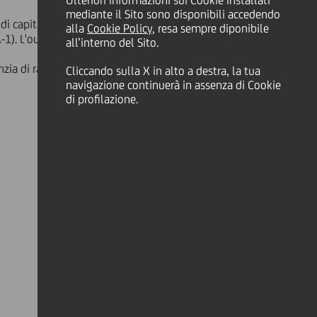
Ulteriori informazioni sui Cookie installati
mediante il Sito sono disponibili accedendo
di capitale approvata il 29
alla
Cookie Policy
, resa sempre diponibile
1). L'outlook è stabile.
all’interno del Sito.
zia di rating e di UniCredit Group.
Cliccando sulla X in alto a destra, la tua
navigazione continuerà in assenza di Cookie
di profilazione.