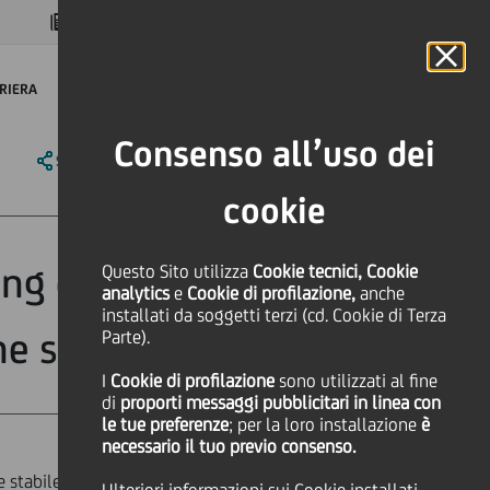
MAGAZINE
FAQ
CALENDARIO
NEL MONDO
IT
Language
Online Banking
RIERA
Consenso all’uso dei
SHARE
PRINT
SEND
cookie
ng di lungo e di
Questo Sito utilizza
Cookie tecnici, Cookie
analytics
e
Cookie di profilazione,
anche
installati da soggetti terzi (cd. Cookie di Terza
ne stabile
Parte).
I
Cookie di profilazione
sono utilizzati al fine
di
proporti messaggi pubblicitari in linea con
le tue preferenze
; per la loro installazione
è
necessario il tuo previo consenso.
 stabile.