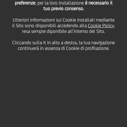
preferenze
; per la loro installazione
è necessario il
tuo previo consenso.
Ulteriori informazioni sui Cookie installati mediante
28 Aprile
2009 - h 19:30
Price sensitive
Finanziario
il Sito sono disponibili accedendo alla
Cookie Policy
,
resa sempre diponibile all’interno del Sito.
Il Consiglio di Amministrazione di UniCredit nella
sua riunione odierna ha approvato, su proposta
Cliccando sulla X in alto a destra, la tua navigazione
dell'Amministratore Delegato, alcune nomine
continuerà in assenza di Cookie di profilazione.
nell'ambito del top management del Gruppo. Le
nomine avranno decorrenza dal 1° maggio 2009.
Ranieri de Marchis, attualmente Chief Financial
Officer (CFO) assume la carica di Head of Audit, a
diretto riporto del CdA, in sostituzione di Elisabetta
Magistretti, che nel 2009 lascerà UniCredit per
andare in pensione.
Alla carica di CFO e Dirigente Preposto alla redazione
dei documenti contabili societari è stata nominata
Marina Natale, attualmente responsabile della