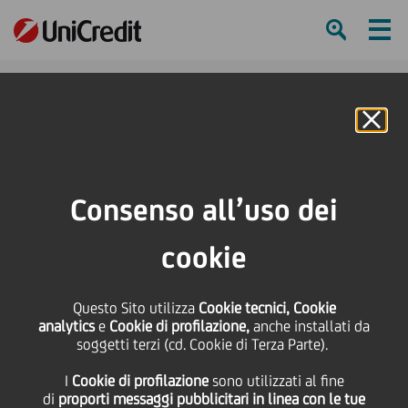
Ham
Se
Online Banking
HOME
Press & Media
Comunicati stampa - Price sensitive
UniCredit: nuove nomine nel top management
Consenso all’uso dei
SHARE
PRINT
SEND
cookie
UniCredit: nuove
Questo Sito utilizza
Cookie tecnici, Cookie
analytics
e
Cookie di profilazione,
anche installati da
nomine nel top
soggetti terzi (cd. Cookie di Terza Parte).
I
Cookie di profilazione
sono utilizzati al fine
management
di
proporti messaggi pubblicitari in linea con le tue