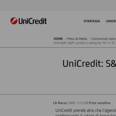
STRATEGIA
UNICR
HOME
Press & Media
Comunicati stampa
UniCredit: S&P cambia il rating da "A+" a "A"
UniCredit: S&
18 Marzo
2009 - h 21:09
Price sensitive
UniCredit prende atto che l'agenzi
confermando il rating di breve ter