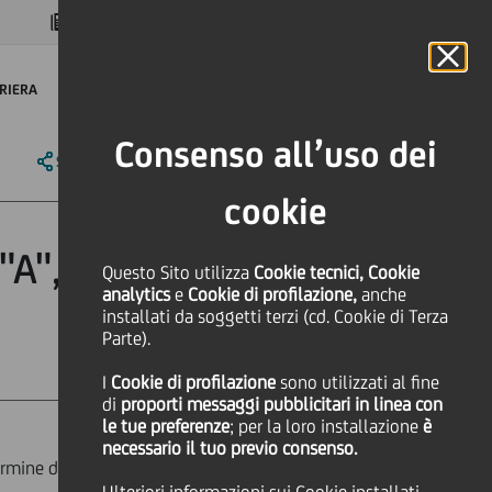
MAGAZINE
FAQ
CALENDARIO
NEL MONDO
IT
Language
Online Banking
RIERA
Consenso all’uso dei
SHARE
PRINT
SEND
cookie
"A", l’outlook
Questo Sito utilizza
Cookie tecnici, Cookie
analytics
e
Cookie di profilazione,
anche
installati da soggetti terzi (cd. Cookie di Terza
Parte).
I
Cookie di profilazione
sono utilizzati al fine
di
proporti messaggi pubblicitari in linea con
le tue preferenze
; per la loro installazione
è
necessario il tuo previo consenso.
ermine di UniCredit SpA da "A+" a "A",