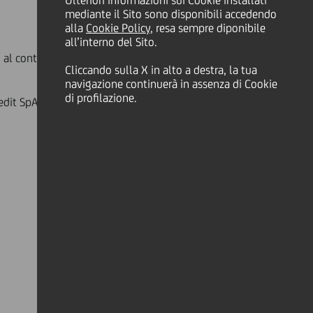
Ulteriori informazioni sui Cookie installati
mediante il Sito sono disponibili accedendo
alla
Cookie Policy
, resa sempre diponibile
all’interno del Sito.
ndo al contempo l'outlook da negativo
Cliccando sulla X in alto a destra, la tua
navigazione continuerà in assenza di Cookie
di profilazione.
redit SpA interessate dal