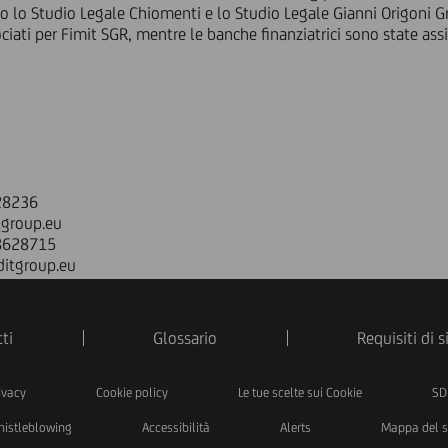
no lo Studio Legale Chiomenti e lo Studio Legale Gianni Origoni 
ciati per Fimit SGR, mentre le banche finanziatrici sono state ass
628236
tgroup.eu
88628715
ditgroup.eu
ti
Glossario
Requisiti di 
ivacy
Cookie policy
Le tue scelte sui Cookie
SD
istleblowing
Accessibilità
Alerts
Mappa del s