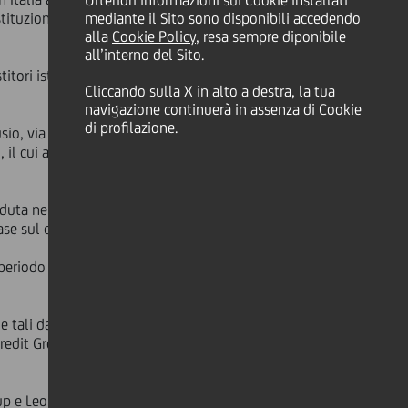
Ulteriori informazioni sui Cookie installati
stituzionali del 62% delle relative
mediante il Sito sono disponibili accedendo
alla
Cookie Policy
, resa sempre diponibile
all’interno del Sito.
itori istituzionali un ulteriore 5%
Cliccando sulla X in alto a destra, la tua
navigazione continuerà in assenza di Cookie
di profilazione.
sio, via Livio Cambi a Milano e 70
 il cui acquisto è stato finanziato
eduta nel quarto trimestre 2008, al
se sul core tier 1 ratio.
 periodo grazie ad un contratto di
he tali da consentire a UniCredit
Credit Group la prelazione per
up e Leonardo & Co. per Fimit SGR.