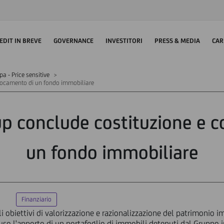
EDIT IN BREVE
GOVERNANCE
INVESTITORI
PRESS & MEDIA
CAR
 - Price sensitive
llocamento di un fondo immobiliare
up conclude costituzione e c
un fondo immobiliare
Finanziario
li obiettivi di valorizzazione e razionalizzazione del patrimonio 
luso l'apporto di un portafoglio di immobili detenuti dal Gruppo 