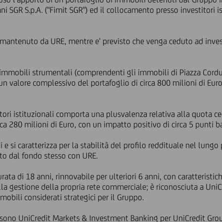
ni SGR S.p.A. ("Fimit SGR") ed il collocamento presso investitori i
à mantenuto da URE, mentre e' previsto che venga ceduto ad invest
immobili strumentali (comprendenti gli immobili di Piazza Cordu
n valore complessivo del portafoglio di circa 800 milioni di Euro,
tori istituzionali comporta una plusvalenza relativa alla quota c
circa 280 milioni di Euro, con un impatto positivo di circa 5 punti ba
 e si caratterizza per la stabilità del profilo reddituale nel lungo
to dal fondo stesso con URE.
rata di 18 anni, rinnovabile per ulteriori 6 anni, con caratteristic
ella gestione della propria rete commerciale; è riconosciuta a Uni
mobili considerati strategici per il Gruppo.
e sono UniCredit Markets & Investment Banking per UniCredit Gro