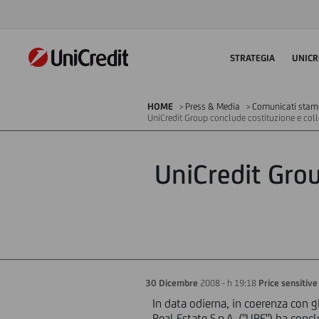
STRATEGIA
UNICR
HOME
Press & Media
Comunicati stampa
UniCredit Group conclude costituzione e co
UniCredit Gro
30 Dicembre
2008 - h 19:18
Price sensitive
In data odierna, in coerenza con g
Real Estate S.p.A. ("URE") ha conc