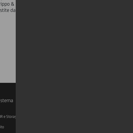
Grippo & Partners per UniCredit Group
istite da Legance Studio Legale
sistema
IR e Storage
AML, Patriot Act e W-8BEN-E
ito