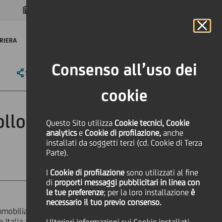
MAGAZINE
FAQ
CALENDARIO
NEL MONDO
IT
Language
Online Banking
RIERA
Consenso all’uso dei
SHARE
PRINT
SEND
cookie
ollocamento di
Questo Sito utilizza
Cookie tecnici, Cookie
analytics
e
Cookie di profilazione,
anche
installati da soggetti terzi (cd. Cookie di Terza
Parte).
I
Cookie di profilazione
sono utilizzati al fine
di
proporti messaggi pubblicitari in linea con
le tue preferenze
; per la loro installazione
è
necessario il tuo previo consenso.
immobiliare del Gruppo, UniCredit
in Italia ad un fondo immobiliare