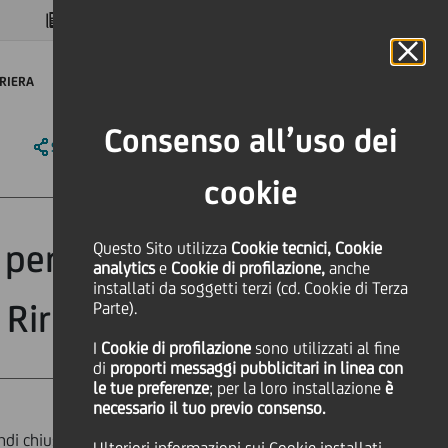
MAGAZINE
FAQ
CALENDARIO
NEL MONDO
IT
Language
Online Banking
RIERA
Consenso all’uso dei
SHARE
PRINT
SEND
cookie
I perfezionano
Questo Sito utilizza
Cookie tecnici, Cookie
analytics
e
Cookie di profilazione,
anche
installati da soggetti terzi (cd. Cookie di Terza
Riri
Parte).
I
Cookie di profilazione
sono utilizzati al fine
di
proporti messaggi pubblicitari in linea con
le tue preferenze
; per la loro installazione
è
necessario il tuo previo consenso.
ndi chiusi Sofipa Equity Fund ("
SEF
")