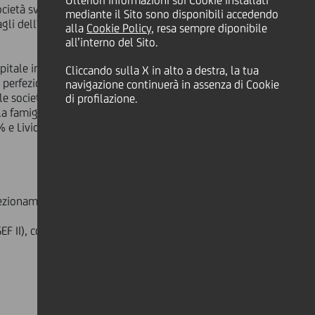
Ulteriori informazioni sui Cookie installati
società svizzera attiva nella
mediante il Sito sono disponibili accedendo
agli dell'operazione erano già stati
alla
Cookie Policy
, resa sempre diponibile
all’interno del Sito.
itale in FLF Group, portando il loro
Cliccando sulla X in alto a destra, la tua
l perfezionamento dell'operazione ed
navigazione continuerà in assenza di Cookie
lle società Cobra (bottoni) e Meras
di profilazione.
la famiglia Candotti, fondatori della
% e Livio Cossutti, precedente
fezionamento dell'operazione.
SEF II), con una dotazione