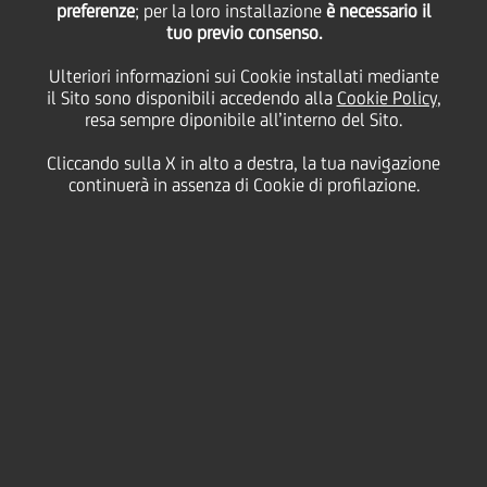
preferenze
; per la loro installazione
è necessario il
tuo previo consenso.
Ulteriori informazioni sui Cookie installati mediante
31 Marzo
2008 - h 18:40
Price sensitive
Finanziario
il Sito sono disponibili accedendo alla
Cookie Policy
,
resa sempre diponibile all’interno del Sito.
UniCredit S.p.A. informa che in data odierna è
divenuta efficace la fusione per incorporazione della
Cliccando sulla X in alto a destra, la tua navigazione
propria controllata totalitaria UniCredit Banca
continuerà in assenza di Cookie di profilazione.
Mobiliare S.p.A. nella stessa UniCredit S.p.A.
Milano, 31 marzo 2008
Contatti:
Media Relations:
Tel. +39 02 88622612; e-mail:
MediaRelations@unicreditgroup.eu