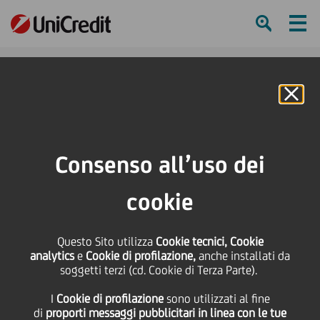
Ham
Se
Online Banking
HOME
Press & Media
Comunicati stampa - Price sensitive
UniCredit: efficace da oggi la fusione per incorporazione di UBM
Consenso all’uso dei
SHARE
PRINT
SEND
cookie
UniCredit: efficace da
Questo Sito utilizza
Cookie tecnici, Cookie
analytics
e
Cookie di profilazione,
anche installati da
oggi la fusione per
soggetti terzi (cd. Cookie di Terza Parte).
I
Cookie di profilazione
sono utilizzati al fine
incorporazione di UBM
di
proporti messaggi pubblicitari in linea con le tue