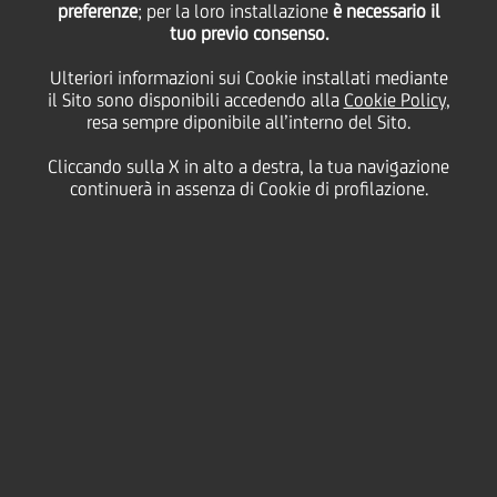
preferenze
; per la loro installazione
è necessario il
tuo previo consenso.
Ulteriori informazioni sui Cookie installati mediante
01 Agosto
2008 - h 18:35
Price sensitive
Finanziario
il Sito sono disponibili accedendo alla
Cookie Policy
,
resa sempre diponibile all’interno del Sito.
UniCredit comunica di aver raggiunto in data odierna
con Parmalat S.p.A. (Assuntore del Concordato
Cliccando sulla X in alto a destra, la tua navigazione
Parmalat) e con il Commissario Straordinario delle
continuerà in assenza di Cookie di profilazione.
società in Amministrazione Straordinaria del Gruppo
Parmalat, del Gruppo Parmatour, di Parma
Associazione Calcio e di altre Società dell'ex Gruppo
Parmalat tuttora in Amministrazione Straordinaria
accordi transattivi di tutti i reciproci rapporti e
pretese comunque riferibili al Gruppo UniCredit, ivi
compreso l'ex Gruppo Capitalia, relativi al periodo
antecedente la dichiarazione di insolvenza del
Gruppo Parmalat e inerenti al dissesto di questo.
L'accordo prevede un esborso complessivo per il
Gruppo UniCredit, pari a
€ 271,7 milioni
così
ripartito: