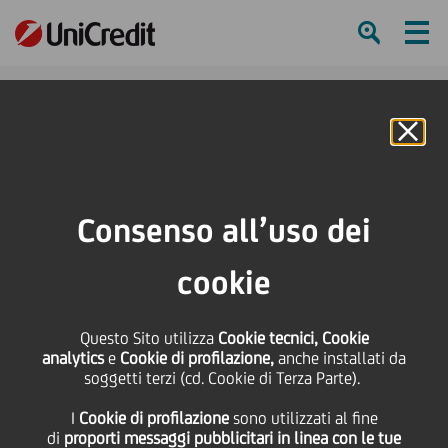
Ham
Se
Online Banking
HOME
Press & Media
Comunicati stampa - Price sensitive
Siglato accordo tra Parmalat e UniCredit Group
Consenso all’uso dei
SHARE
PRINT
SEND
cookie
Siglato accordo tra
Questo Sito utilizza
Cookie tecnici, Cookie
analytics
e
Cookie di profilazione,
anche installati da
Parmalat e UniCredit
soggetti terzi (cd. Cookie di Terza Parte).
I
Cookie di profilazione
sono utilizzati al fine
Group
di
proporti messaggi pubblicitari in linea con le tue