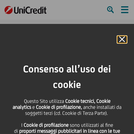
Ham
Se
Online Banking
HOME
Press & Media
Comunicati stampa - Price sensitive
Dichiarazione su richiesta Consob
Consenso all’uso dei
SHARE
PRINT
SEND
cookie
Dichiarazione su
Questo Sito utilizza
Cookie tecnici, Cookie
analytics
e
Cookie di profilazione,
anche installati da
richiesta Consob
soggetti terzi (cd. Cookie di Terza Parte).
I
Cookie di profilazione
sono utilizzati al fine
di
proporti messaggi pubblicitari in linea con le tue