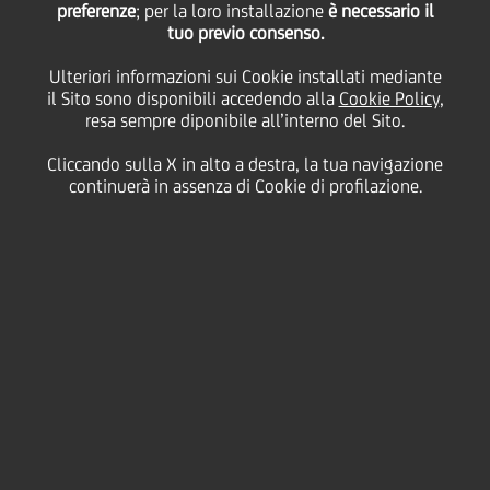
preferenze
; per la loro installazione
è necessario il
tuo previo consenso.
Ulteriori informazioni sui Cookie installati mediante
19 Aprile
2006 - h 16:05
Price sensitive
Finanziario
il Sito sono disponibili accedendo alla
Cookie Policy
,
resa sempre diponibile all’interno del Sito.
Cliccando sulla X in alto a destra, la tua navigazione
continuerà in assenza di Cookie di profilazione.
È stato firmato oggi l'accordo fra il Ministero del
Tesoro e UniCredit. Obiettivo dell'accordo è
assicurare che BPH rimanga una banca indipendente
sul mercato polacco. UniCredit cederà 200 filiali che
opereranno sotto il marchio BPH e i servizi bancari ad
esse associati a favore di una terza parte attraverso
un processo internazionale competitivo e
trasparente. Le attività che non saranno cedute
saranno integrate in Pekao. Il completamento della
transazione in linea con quanto stabilito nel
presente accordo risolverà ogni disputa o
controversia sorta fra il Ministero del Tesoro e
UniCredit o HVB in seguito all'acquisizione del