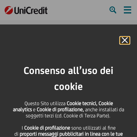
Ham
Se
Online Banking
HOME
Press & Media
Comunicati stampa - Price sensitive
Firmato l'accordo fra il Ministero del Tesoro e UniCredit
Consenso all’uso dei
SHARE
PRINT
SEND
cookie
Firmato l'accordo fra il
Questo Sito utilizza
Cookie tecnici, Cookie
analytics
e
Cookie di profilazione,
anche installati da
Ministero del Tesoro e
soggetti terzi (cd. Cookie di Terza Parte).
I
Cookie di profilazione
sono utilizzati al fine
UniCredit
di
proporti messaggi pubblicitari in linea con le tue