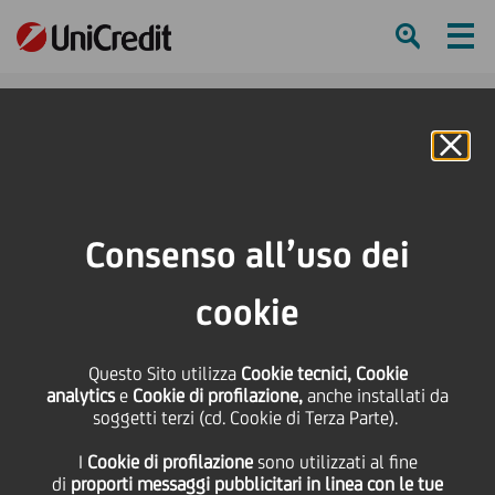
Ham
Se
Online Banking
HOME
Press & Media
Comunicati stampa - Price sensitive
Koc Financial Services sigla accordo per acquisto 57,42% Yapi Kredi
Consenso all’uso dei
SHARE
PRINT
SEND
cookie
Koc Financial Services
Questo Sito utilizza
Cookie tecnici, Cookie
analytics
e
Cookie di profilazione,
anche installati da
sigla accordo per
soggetti terzi (cd. Cookie di Terza Parte).
I
Cookie di profilazione
sono utilizzati al fine
acquisto 57,42% Yapi
di
proporti messaggi pubblicitari in linea con le tue