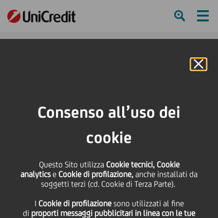
Ham
Se
Online Banking
HOME
Press & Media
Comunicati stampa - Price sensitive
Luigi Maramotti cooptato nel CdA
Consenso all’uso dei
SHARE
PRINT
SEND
cookie
Luigi Maramotti
Questo Sito utilizza
Cookie tecnici, Cookie
analytics
e
Cookie di profilazione,
anche installati da
cooptato nel CdA
soggetti terzi (cd. Cookie di Terza Parte).
I
Cookie di profilazione
sono utilizzati al fine
di
proporti messaggi pubblicitari in linea con le tue