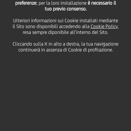
preferenze
; per la loro installazione
è necessario il
27 Gennaio
2005 - h 00:00
Price sensitive
Finanziario
tuo previo consenso.
Il C.d.A di UniCredit ha deciso oggi la cooptazione
Ulteriori informazioni sui Cookie installati mediante
del dottor Luigi Maramotti che subentra nella carica
il Sito sono disponibili accedendo alla
Cookie Policy
,
precedentemente ricoperta dal dottor Achille
resa sempre diponibile all’interno del Sito.
Maramotti, recentemente scomparso.
Cliccando sulla X in alto a destra, la tua navigazione
continuerà in assenza di Cookie di profilazione.
Contatti
Glossario
Requisiti di
sistema
Dati Societari
Disclaimer
Privacy
Cookie policy
Le tue scelte sui Cookie
SDIR e Storage
AML, Patriot Act e W-8BEN-E