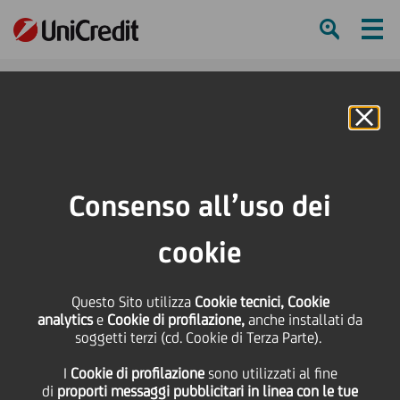
Ham
Se
Online Banking
HOME
Press & Media
Comunicati stampa - Price sensitive
UniCredit: Risultati dell'Offerta BA-CA
Consenso all’uso dei
SHARE
PRINT
SEND
cookie
UniCredit: Risultati
Questo Sito utilizza
Cookie tecnici, Cookie
analytics
e
Cookie di profilazione,
anche installati da
dell'Offerta BA-CA
soggetti terzi (cd. Cookie di Terza Parte).
I
Cookie di profilazione
sono utilizzati al fine
di
proporti messaggi pubblicitari in linea con le tue