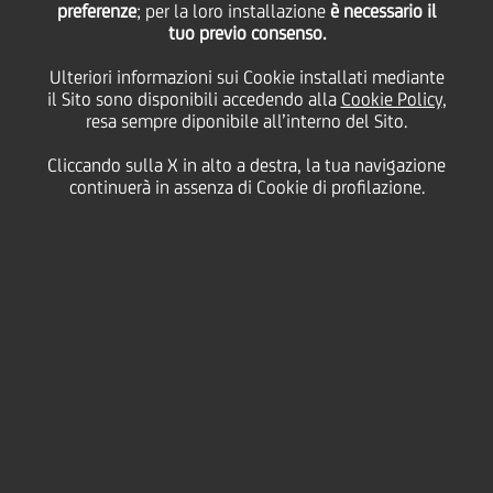
preferenze
; per la loro installazione
è necessario il
tuo previo consenso.
Ulteriori informazioni sui Cookie installati mediante
il Sito sono disponibili accedendo alla
Cookie Policy
,
resa sempre diponibile all’interno del Sito.
Cliccando sulla X in alto a destra, la tua navigazione
continuerà in assenza di Cookie di profilazione.
Conversations Unlocked
Scopri
Conversations Unlocked
, la serie Podcast di
UniCredit per approfondire le dinamiche del nostro
settore. Ogni episodio sarà l'occasione per ascoltare
da autorevoli esperti di UniCredit e di altre realtà
aziendali come affrontano le loro sfide di ogni giorno
e quali sono i loro suggerimenti per avere successo.