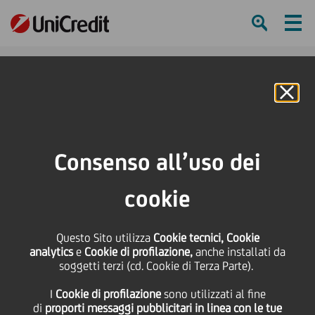
Ham
Se
Online Banking
HOME
Press & Media
Podcasts
Conversations Unlocked
Consenso all’uso dei
SHARE
PRINT
SEND
cookie
Conversations
Questo Sito utilizza
Cookie tecnici, Cookie
analytics
e
Cookie di profilazione,
anche installati da
Unlocked
soggetti terzi (cd. Cookie di Terza Parte).
I
Cookie di profilazione
sono utilizzati al fine
di
proporti messaggi pubblicitari in linea con le tue