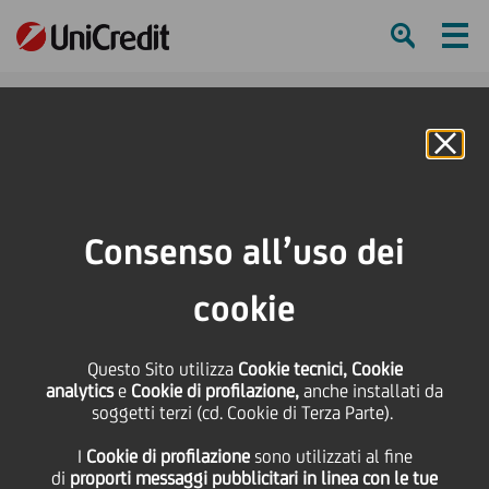
Ham
Se
Online Banking
HOME
Press & Media
News
Prende il via da Roma "Conversazioni sul denaro", il programma di
Consenso all’uso dei
educazione finanziaria offerto gratuitamente dalla Banking Academy di
UniCredit
cookie
SHARE
PRINT
SEND
Questo Sito utilizza
Cookie tecnici, Cookie
analytics
e
Cookie di profilazione,
anche installati da
Prende il via da Roma
soggetti terzi (cd. Cookie di Terza Parte).
I
Cookie di profilazione
sono utilizzati al fine
"Conversazioni sul
di
proporti messaggi pubblicitari in linea con le tue