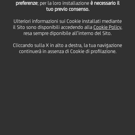
preferenze
; per la loro installazione
è necessario il
tuo previo consenso.
denaro", il programma
Ulteriori informazioni sui Cookie installati mediante
il Sito sono disponibili accedendo alla
Cookie Policy
,
di educazione
resa sempre diponibile all’interno del Sito.
Cliccando sulla X in alto a destra, la tua navigazione
finanziaria offerto
continuerà in assenza di Cookie di profilazione.
gratuitamente dalla
Banking Academy di
UniCredit
28 Maggio
2026 - h 10:30
Sostenibilità