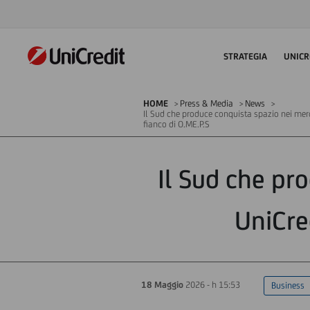
STRATEGIA
UNICR
HOME
Press & Media
News
Il Sud che produce conquista spazio nei merca
fianco di O.ME.P.S
Il Sud che pr
UniCred
18 Maggio
2026 - h 15:53
Business