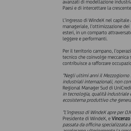
avanzati di modellazione industri
Paesi e di intercettare la crescen
L'ingresso di WindeX nel capitale 
manageriale, l'ottimizzazione dei 
esteri, in un comparto attraversat
leggere e performanti.
Per il territorio campano, l'oper
tecnico che coinvolge meccanica s
contribuisce a rafforzare occupazi
"Negli ultimi anni il Mezzogiorno
industriali internazionali, non co
Regional Manager Sud di UniCredit
in tecnologia, qualità industrial
ecosistema produttivo che genera 
"L'ingresso di WindeX apre per O.M
Presidente di WindeX, e
Vincenzo
passata da officina specializzata a
accelerarne ulteriormente la cresc