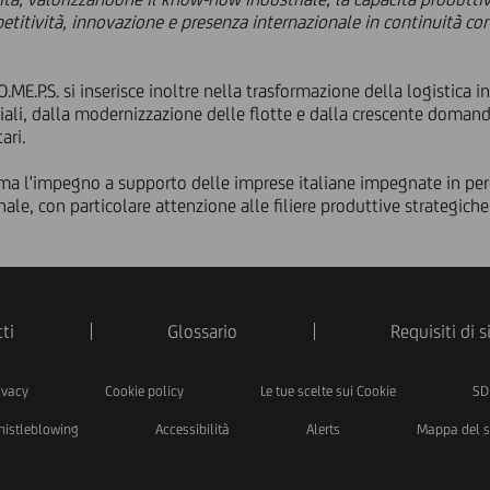
titività, innovazione e presenza internazionale in continuità con
ME.P.S. si inserisce inoltre nella trasformazione della logistica i
iali, dalla modernizzazione delle flotte e dalla crescente domand
ari.
rma l'impegno a supporto delle imprese italiane impegnate in perc
ale, con particolare attenzione alle filiere produttive strategich
ti
Glossario
Requisiti di 
ivacy
Cookie policy
Le tue scelte sui Cookie
SD
istleblowing
Accessibilità
Alerts
Mappa del s