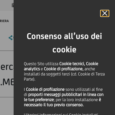
MAGAZINE
FAQ
CALENDARIO
NEL MONDO
IT
Language
Online Banking
RIERA
Consenso all’uso dei
SHARE
PRINT
SEND
cookie
rcati globali:
Questo Sito utilizza
Cookie tecnici, Cookie
analytics
e
Cookie di profilazione,
anche
installati da soggetti terzi (cd. Cookie di Terza
O.ME.P.S
Parte).
I
Cookie di profilazione
sono utilizzati al fine
di
proporti messaggi pubblicitari in linea con
le tue preferenze
; per la loro installazione
è
necessario il tuo previo consenso.