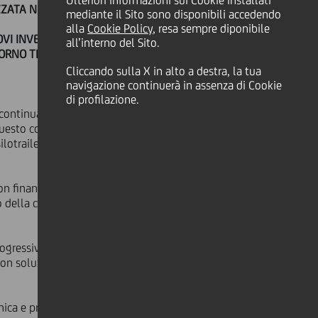
Ulteriori informazioni sui Cookie installati
ATA NEI SILOTRAILER INDUSTRIALI
mediante il Sito sono disponibili accedendo
alla
Cookie Policy
, resa sempre diponibile
OVI INVESTIMENTI PRODUTTIVI A
all’interno del Sito.
ORNO TRA LOGISTICA INDUSTRIALE,
Cliccando sulla X in alto a destra, la tua
navigazione continuerà in assenza di Cookie
di profilazione.
ontinuano a rafforzare il
esto contesto si inserisce
lotrailer in alluminio per il trasporto
ion financing, affiancando un
o della capacità produttiva dello
 progressivamente trasformata in una
on soluzioni destinate alle filiere del
nica e produzione attraverso sistemi