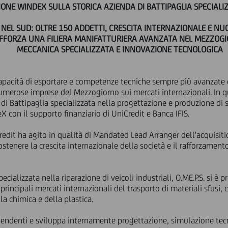
NE WINDEX SULLA STORICA AZIENDA DI BATTIPAGLIA SPECIALIZZ
NEL SUD: OLTRE 150 ADDETTI, CRESCITA INTERNAZIONALE E NU
AFFORZA UNA FILIERA MANIFATTURIERA AVANZATA NEL MEZZOGI
MECCANICA SPECIALIZZATA E INNOVAZIONE TECNOLOGICA
capacità di esportare e competenze tecniche sempre più avanzate c
erose imprese del Mezzogiorno sui mercati internazionali. In qu
a di Battipaglia specializzata nella progettazione e produzione di si
X con il supporto finanziario di UniCredit e Banca IFIS.
redit ha agito in qualità di Mandated Lead Arranger dell'acquisit
ostenere la crescita internazionale della società e il rafforzament
cializzata nella riparazione di veicoli industriali, O.ME.P.S. si è
principali mercati internazionali del trasporto di materiali sfusi, c
a chimica e della plastica.
pendenti e sviluppa internamente progettazione, simulazione tec