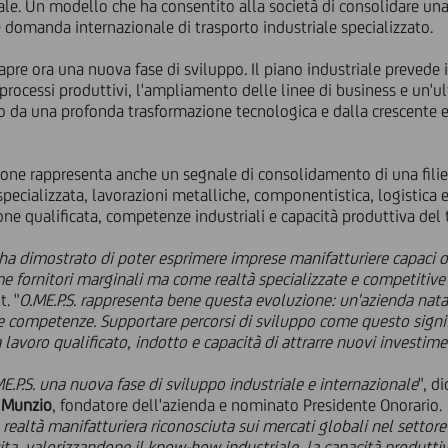
ale. Un modello che ha consentito alla società di consolidare u
te domanda internazionale di trasporto industriale specializzato.
apre ora una nuova fase di sviluppo. Il piano industriale prevede 
processi produttivi, l'ampliamento delle linee di business e un'ul
o da una profonda trasformazione tecnologica e dalla crescente esi
azione rappresenta anche un segnale di consolidamento di una fili
pecializzata, lavorazioni metalliche, componentistica, logistica e
one qualificata, competenze industriali e capacità produttiva del t
 ha dimostrato di poter esprimere imprese manifatturiere capaci d
me fornitori marginali ma come realtà specializzate e competitive
. "
O.ME.P.S. rappresenta bene questa evoluzione: un'azienda nata 
e e competenze. Supportare percorsi di sviluppo come questo signi
lavoro qualificato,
indotto e capacità di attrarre nuovi investimen
E.P.S. una nuova fase di sviluppo industriale e internazionale
", d
 Munzio
, fondatore dell'azienda e nominato Presidente Onorario.
 realtà manifatturiera riconosciuta sui mercati globali nel settore d
ita, valorizzandone il know-how industriale, la capacità produttiva