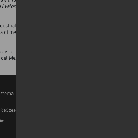
 i valori che ne hanno
ndustriale europea, trainata
a di mezzi ad alte prestazioni nei
orsi di crescita dimensionale,
e del Mezzogiorno.
sistema
IR e Storage
AML, Patriot Act e W-8BEN-E
ito