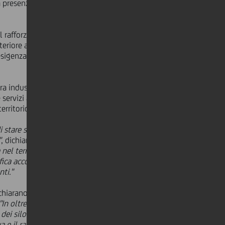
na presenza commerciale in numerosi
il rafforzamento della struttura
teriore accelerazione sui mercati
genza di flotte più efficienti,
era industriale ad alto contenuto
 servizi avanzati. Una dinamica che
erritorio.
i stare stabilmente nelle catene
"
, dichiara
Ferdinando Natali
,
nel territorio e cresciuta investendo
fica accompagnare la crescita di un
ti."
ichiarano
Rolando Benedick
,
"In oltre venticinque anni O.ME.P.S. è
ei silotrailer. L'obiettivo è ora
 e il radicamento territoriale,