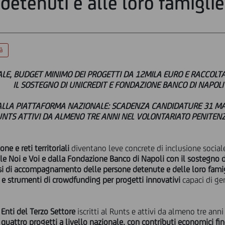
detenuti e alle loro famiglie
tà
ALE, BUDGET MINIMO DEI PROGETTI DA 12MILA EURO E RACCOLT
IL SOSTEGNO DI UNICREDIT E FONDAZIONE BANCO DI NAPOLI
ALLA PIATTAFORMA NAZIONALE: SCADENZA CANDIDATURE 31 MARZ
NTS ATTIVI DA ALMENO TRE ANNI NEL VOLONTARIATO PENITENZ
e e reti territoriali
diventano leve concrete di inclusione social
le Noi e Voi e dalla Fondazione Banco di Napoli con il sostegno d
rsi di accompagnamento delle persone detenute e delle loro fami
 e strumenti di crowdfunding per progetti innovativi
capaci di ge
i Enti del Terzo Settore
iscritti al Runts e attivi da almeno tre ann
 quattro progetti a livello nazionale, con contributi economici fi