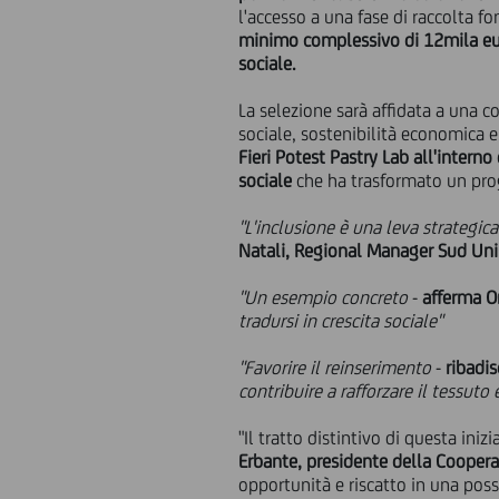
l'accesso a una fase di raccolta f
minimo complessivo di 12mila e
sociale.
La selezione sarà affidata a una 
sociale, sostenibilità economica e c
Fieri Potest Pastry Lab all'intern
sociale
che ha trasformato un prog
"L'inclusione è una leva strategic
Natali, Regional Manager Sud Uni
"Un esempio concreto
-
afferma O
tradursi in crescita sociale"
"Favorire il reinserimento
-
ribadi
contribuire a rafforzare il tessut
"Il tratto distintivo di questa iniz
Erbante, presidente della Coopera
opportunità e riscatto in una possib