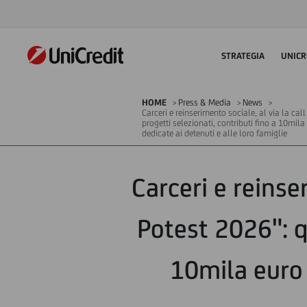
STRATEGIA
UNICR
HOME
Press & Media
News
Carceri e reinserimento sociale, al via la cal
progetti selezionati, contributi fino a 10mila
dedicate ai detenuti e alle loro famiglie
Carceri e reinser
Potest 2026": qu
10mila euro 