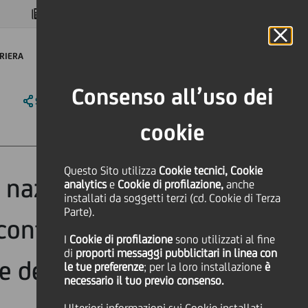
MAGAZINE
FAQ
CALENDARIO
NEL MONDO
IT
Language
Online Banking
RIERA
Consenso all’uso dei
SHARE
PRINT
SEND
cookie
Questo Sito utilizza
Cookie tecnici, Cookie
l nazionale "Fieri
analytics
e
Cookie di profilazione,
anche
installati da soggetti terzi (cd. Cookie di Terza
Parte).
contributi fino a
I
Cookie di profilazione
sono utilizzati al fine
di
proporti messaggi pubblicitari in linea con
e dedicate ai
le tue preferenze
; per la loro installazione
è
necessario il tuo previo consenso.