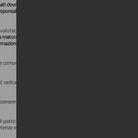
dati dovranno avere un valore
sponsabilizzazione e inclusione
 valutazioni basate su impatto
za maturata negli anni dal laboratorio
ormazione professionale e inclusione
re comunità"
, dichiara
Ferdinando
il radicamento territoriale possa
stenere reti locali significa
di pasticceria
- spiega Antonio
tenze e dignità ma trasforma nuove