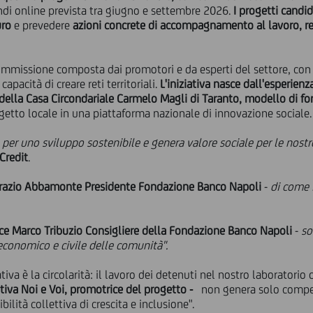
ondi online prevista tra giugno e settembre 2026.
I progetti candi
uro
e prevedere
azioni concrete di accompagnamento al lavoro, re
commissione composta dai promotori e da esperti del settore, con
apacità di creare reti territoriali.
L'iniziativa nasce dall'esperien
o della Casa Circondariale Carmelo Magli di Taranto, modello di f
etto locale in una piattaforma nazionale di innovazione sociale.
a per uno sviluppo sostenibile e genera valore sociale per le nost
Credit
.
razio Abbamonte Presidente Fondazione Banco Napoli
-
di come 
sce Marco Tribuzio Consigliere della Fondazione Banco Napoli
-
so
o economico e civile delle comunità".
iativa è la circolarità: il lavoro dei detenuti nel nostro laboratorio 
tiva Noi e Voi, promotrice del progetto -
non genera solo compe
ilità collettiva di crescita e inclusione".