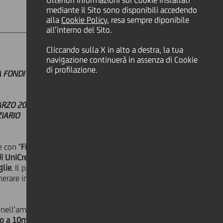
Ulteriori informazioni sui Cookie installati
mediante il Sito sono disponibili accedendo
alla
Cookie Policy
, resa sempre diponibile
all’interno del Sito.
Cliccando sulla X in alto a destra, la tua
navigazione continuerà in assenza di Cookie
di profilazione.
A FONDI ONLINE A GIUGNO 2026 CON
O 2026 PER GLI ETS ISCRITTI AL
IARIO
e con "
Fieri Potest 2026
", l'iniziativa
i UniCredit
, che punta a rafforzare il
glie
. Il programma mette a
nerare impatto sociale misurabile e
i nell'ambito del
volontariato
no a 10mila e
uro complessivi e