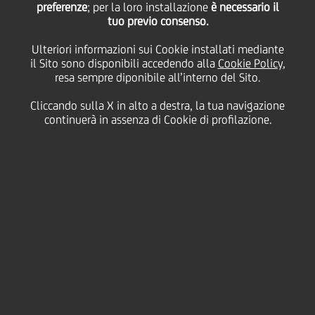
di UniCredit che porta
preferenze
; per la loro installazione
è necessario il
tuo previo consenso.
Ulteriori informazioni sui Cookie installati mediante
la Ferrari SF-24 in tour
il Sito sono disponibili accedendo alla
Cookie Policy
,
resa sempre diponibile all’interno del Sito.
per l'Italia
Cliccando sulla X in alto a destra, la tua navigazione
continuerà in assenza di Cookie di profilazione.
25 Giugno
2026 - h 12:00
Cultura & società
Dopo il successo delle tappe di Torino, Verona e
Bologna, riparte da
Napoli
il
tour della SF‑24
, la
monoposto che ha preso parte al Campionato del
Mondo di Formula 1 nel 2024. L'iniziativa è
organizzata da
UniCredit
, nell'ambito della
partnership con Scuderia Ferrari HP, con l'obiettivo di
condividere con il grande pubblico le emozioni e la
passione per il mondo Ferrari.