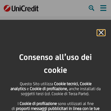
Ham
Se
Online Banking
HOME
Press & Media
News
La passione fa tappa a Napoli. Prosegue il tour di UniCredit che porta la
Consenso all’uso dei
Ferrari SF-24 in tour per l'Italia
cookie
SHARE
PRINT
SEND
La passione fa tappa a
Questo Sito utilizza
Cookie tecnici, Cookie
analytics
e
Cookie di profilazione,
anche installati da
soggetti terzi (cd. Cookie di Terza Parte).
Napoli. Prosegue il tour
I
Cookie di profilazione
sono utilizzati al fine
di
proporti messaggi pubblicitari in linea con le tue