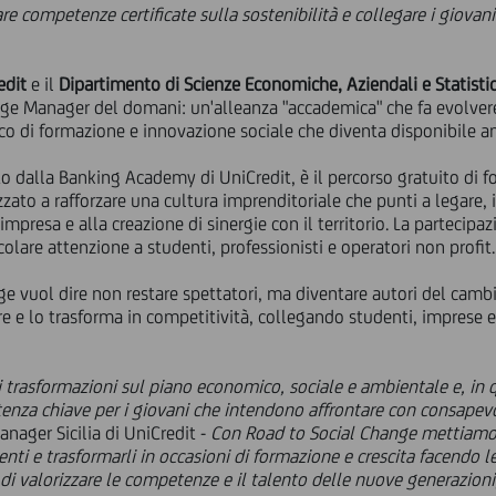
re competenze certificate sulla sostenibilità e collegare i giovan
edit
e il
Dipartimento di Scienze Economiche, Aziendali e Statistic
nge Manager del domani: un'alleanza "accademica" che fa evolvere
ico di formazione e innovazione sociale che diventa disponibile anc
o dalla Banking Academy di UniCredit, è il percorso gratuito di f
izzato a rafforzare una cultura imprenditoriale che punti a legare,
 impresa e alla creazione di sinergie con il territorio. La partecip
icolare attenzione a studenti, professionisti e operatori non profi
ge vuol dire non restare spettatori, ma diventare autori del cam
re e lo trasforma in competitività, collegando studenti, imprese e
ti trasformazioni sul piano economico, sociale e ambientale e, in q
enza chiave per i giovani che intendono affrontare con consapev
anager Sicilia di UniCredit -
Con Road to Social Change mettiamo 
i e trasformarli in occasioni di formazione e crescita facendo le
valorizzare le competenze e il talento delle nuove generazioni,