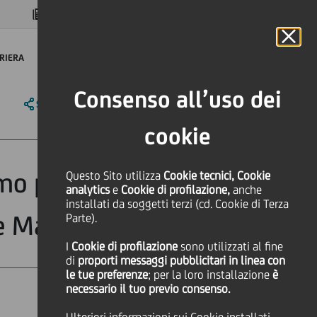
MAGAZINE
FAQ
CALENDARIO
NEL MONDO
IT
Language
Online Banking
RIERA
Consenso all’uso dei
SHARE
PRINT
SEND
cookie
rmo per formare
Questo Sito utilizza
Cookie tecnici, Cookie
analytics
e
Cookie di profilazione,
anche
installati da soggetti terzi (cd. Cookie di Terza
ge Manager
Parte).
I
Cookie di profilazione
sono utilizzati al fine
di
proporti messaggi pubblicitari in linea con
le tue preferenze
; per la loro installazione
è
necessario il tuo previo consenso.