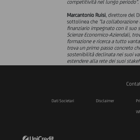
competitività nel lungo periodo".
Marcantonio Ruisi
, direttore
del
D
sottolinea che
"la collaborazione 
finanziario impegnato con il suo s
Scienze Economico-Aziendali, trov
formazione e ricerca a tutto vanta
trova un primo passo concreto ch
sostenibilità declinata nei suoi v
estendere alla rete dei suoi stakeh
Contat
Dati Societari
Disclaimer
Pr
Wh