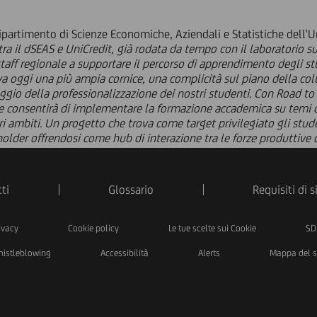
ipartimento di Scienze Economiche, Aziendali e Statistiche dell'Un
tra il dSEAS e UniCredit, già rodata da tempo con il laboratorio su
taff regionale a supportare il percorso di apprendimento degli st
a oggi una più ampia cornice, una complicità sul piano della col
ggio della professionalizzazione dei nostri studenti. Con Road to
e consentirà di implementare la formazione accademica su temi o
ari ambiti. Un progetto che trova come target privilegiato gli stu
older offrendosi come hub di interazione tra le forze produttive de
ti
Glossario
Requisiti di 
ivacy
Cookie policy
Le tue scelte sui Cookie
SD
istleblowing
Accessibilità
Alerts
Mappa del s