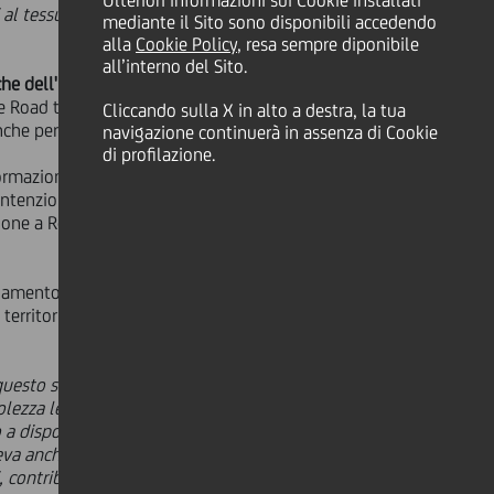
Ulteriori informazioni sui Cookie installati
i al tessuto produttivo
mediante il Sito sono disponibili accedendo
alla
Cookie Policy
, resa sempre diponibile
all’interno del Sito.
he dell'Università degli Studi di
 Road to Social Change, il progetto
Cliccando sulla X in alto a destra, la tua
he per gli studenti universitari.
navigazione continuerà in assenza di Cookie
di profilazione.
ormazione e di creazione di cultura
 intenzionalmente, la strategia di
azione a Road to Social Change è
t.
biamento. Road to Social Change è
 territorio in un network nazionale
uesto scenario, la sostenibilità
olezza le sfide del domani
- dichiara
a disposizione strumenti concreti
va anche sulla collaborazione con il
 contribuendo a generare crescita e