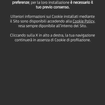
preferenze
; per la loro installazione
è necessario il
tuo previo consenso.
tifosi
Ulteriori informazioni sui Cookie installati mediante
il Sito sono disponibili accedendo alla
Cookie Policy
,
resa sempre diponibile all’interno del Sito.
19 Gennaio
2026 - h 10:05
Business
Cliccando sulla X in alto a destra, la tua navigazione
continuerà in assenza di Cookie di profilazione.
Juventus Football Club
è lieta di annunciare la
partnership con
UniCredit
, che unisce due brand
prestigiosi che hanno in comune l'obiettivo di
innovare e avvicinarsi ancora di più ai tifosi, offrendo
esperienze uniche che spaziano dal mondo digitale a
quello reale.
I tifosi bianconeri potranno usufruire di servizi di
valore offerti da
buddy
, la filiale digitale di UniCredit
sempre disponibile via chat 24/7. Pensata per le
nuove generazioni e per chi desidera una gestione