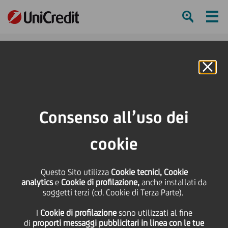
Ham
Se
Online Banking
HOME
Press & Media
News
Passione e Innovazione: buddy UniCredit e Juventus insieme per i tifosi
Consenso all’uso dei
SHARE
PRINT
SEND
cookie
Passione e Innovazione:
Questo Sito utilizza
Cookie tecnici, Cookie
analytics
e
Cookie di profilazione,
anche installati da
buddy UniCredit e
soggetti terzi (cd. Cookie di Terza Parte).
I
Cookie di profilazione
sono utilizzati al fine
Juventus insieme per i
di
proporti messaggi pubblicitari in linea con le tue