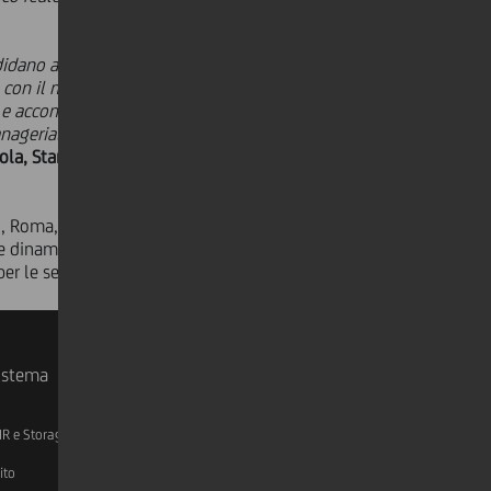
didano a UniCredit Start Lab: modelli
o con il mondo industriale e
ita e accompagnarle nel passaggio da
ageriali. È in questa fase che si
iola, Start Lab & Development
no, Roma, Bari, Bologna, Pordenone e
e dinamiche dei principali settori
 per le selezioni 2026 sono aperte
sistema
IR e Storage
AML, Patriot Act e W-8BEN-E
ito