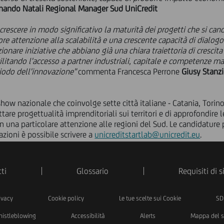
inando Natali Regional Manager Sud UniCredit
rescere in modo significativo la maturità dei progetti che si can
ore attenzione alla scalabilità e una crescente capacità di dialog
lezionare iniziative che abbiano già una chiara traiettoria di cresc
ilitando l'accesso a partner industriali, capitale e competenze man
riodo dell'innovazione"
commenta Francesca Perrone
Giusy Stanz
dshow nazionale che coinvolge sette città italiane - Catania, Tori
tare progettualità imprenditoriali sui territori e di approfondire l
con una particolare attenzione alle regioni del Sud. Le candidature
zioni è possibile scrivere a
unicreditstartlab@unicredit.eu
.
ti
Glossario
Requisiti di 
ivacy
Cookie policy
Le tue scelte sui Cookie
SD
istleblowing
Accessibilità
Alerts
Mappa del s