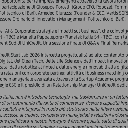
le opportunità per le imprese emergenti attraverso la tavola roto
la partecipazione di Giuseppe Porcelli (Group CFO, Roboze), Tomma
olitecnico di Bari), Amedeo Giurazza (Founder & CEO, Vertis SGR
essore Ordinario di Innovation Management, Politecnico di Bari).
e "AI & Corporate: strategie e impatti sul business", che coinvolg
l - TBC) e Mariella Pappalepore (Planetek Italia Srl - TBC), con l
ment Sud di UniCredit. Una sessione finale di Q&A e Final Remar
Credit Start Lab 2026 intercetta progettualità ad alto contenuto 
Digital, del Clean Tech, delle Life Science e dell'Impact Innovatio
ta, dalla robotica al fintech, dalle energie rinnovabili alla digit
 relazioni con corporate partner, attività di business matching c
azione manageriale avanzata attraverso la Startup Academy, progr
tegie ESG e il presidio di un Relationship Manager UniCredit dedi
 Italia, non è introdurre tecnologia, ma trasformarla in un fattore 
ne di un patrimonio rilevante di competenze, ricerca e capacità i
e capitali e integrarsi in modo più strutturato nelle filiere nazionali
 accesso al credito, competenze manageriali e relazioni industria
ione qualificata. Il nostro impegno è favorire questo salto di q
ercorso di crescita sostenibile, capace di produrre impatto economi