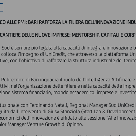
CO ALLE PMI: BARI RAFFORZA LA FILIERA DELL'INNOVAZIONE IND
 CANTIERE DELLE NUOVE IMPRESE: MENTORSHIP, CAPITALI E COR
l Sud è sempre più legata alla capacità di integrare innovazione 
 colloca l'impegno di UniCredit, che attraverso la piattaforma Uni
ive, con l'obiettivo di rafforzare la struttura industriale dei terri
Politecnico di Bari inquadra il ruolo dell'Intelligenza Artificiale e
tivi, nell'organizzazione delle filiere e nella capacità delle impr
azione sistema finanziario, mondo accademico, imprese e investito
tituzionale con Ferdinando Natali, Regional Manager Sud UniCredi
eguita dall'intervento di Giusy Stanziola (Start Lab & Development
onomici dell'innovazione è affidato alla sessione "AI e Innovazio
enior Manager Venture Growth di Opinno.