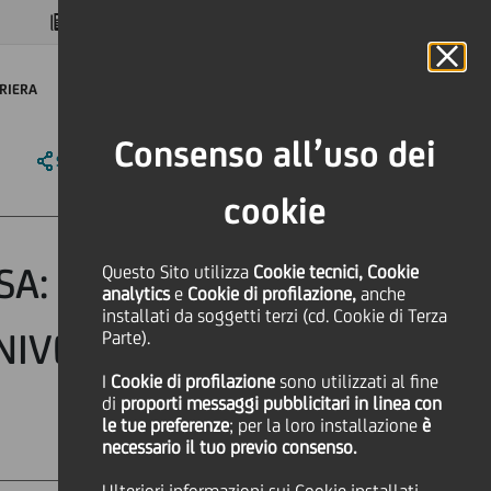
MAGAZINE
FAQ
CALENDARIO
NEL MONDO
IT
Language
Online Banking
RIERA
Consenso all’uso dei
SHARE
PRINT
SEND
cookie
SA: UNICREDIT
Questo Sito utilizza
Cookie tecnici, Cookie
analytics
e
Cookie di profilazione,
anche
installati da soggetti terzi (cd. Cookie di Terza
NIVERSITÀ E
Parte).
I
Cookie di profilazione
sono utilizzati al fine
di
proporti messaggi pubblicitari in linea con
le tue preferenze
; per la loro installazione
è
necessario il tuo previo consenso.