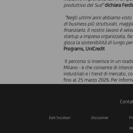
produttivo del Sud"
dichiara Ferd
"Negli ultimi anni abbiamo visto c
di business più strutturati, maggi
finanziario. Il nostro lavoro è se
startup a impresa organizzata, fac
gioca la sostenibilità di lungo pe
Programs, UniCredit
Il percorso si inserisce in un roa
Milano - e che consente di intercet
industriali e i trend di mercato, 
fino al 25 marzo 2026. Per informa
Contat
Dati Societari
Disclaimer
Pr
Wh