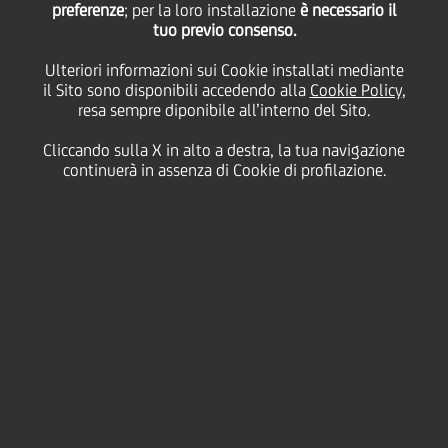
preferenze
L'UNIVERSITA' DI
; per la loro installazione
è necessario il
tuo previo consenso.
CATANIA PER FORMARE
Ulteriori informazioni sui Cookie installati mediante
il Sito sono disponibili accedendo alla
Cookie Policy
,
resa sempre diponibile all’interno del Sito.
LA NUOVA
Cliccando sulla X in alto a destra, la tua navigazione
continuerà in assenza di Cookie di profilazione.
GENERAZIONE DI
SOCIAL CHANGE
MANAGER
23 Febbraio
2026 - h 11:17
Sostenibilità