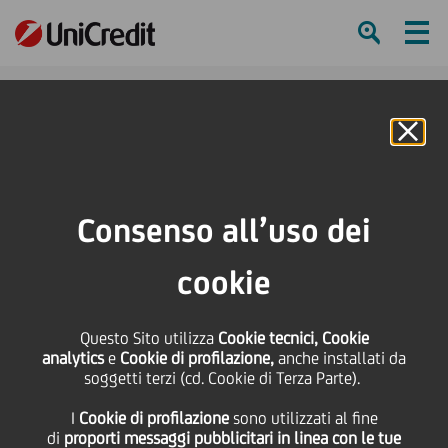
Ham
Se
Online Banking
HOME
Press & Media
News
ACCORDO TRA UNICREDIT E L'UNIVERSITA' DI CATANIA PER FORMARE LA NUOVA
Consenso all’uso dei
GENERAZIONE DI SOCIAL CHANGE MANAGER
cookie
SHARE
PRINT
SEND
Questo Sito utilizza
ACCORDO TRA
Cookie tecnici, Cookie
analytics
e
Cookie di profilazione,
anche installati da
soggetti terzi (cd. Cookie di Terza Parte).
UNICREDIT E
I
Cookie di profilazione
sono utilizzati al fine
di
proporti messaggi pubblicitari in linea con le tue