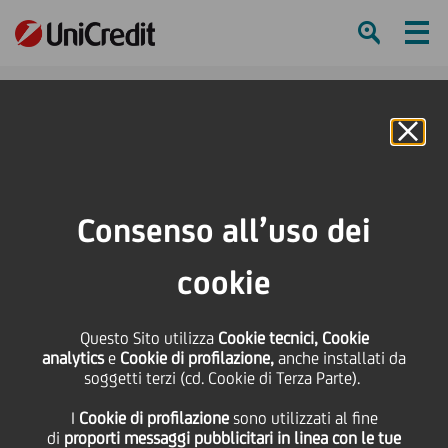
Ham
Se
Online Banking
HOME
Press & Media
News
UniCredit Main Partner di Pitti Immagine sinergia a supporto delle imprese e
Consenso all’uso dei
dei giovani talenti per lo sviluppo dei territori e dell'eccellenza Made in Italy
cookie
SHARE
PRINT
SEND
UniCredit Main Partner
Questo Sito utilizza
Cookie tecnici, Cookie
analytics
e
Cookie di profilazione,
anche installati da
soggetti terzi (cd. Cookie di Terza Parte).
di Pitti Immagine
I
Cookie di profilazione
sono utilizzati al fine
di
proporti messaggi pubblicitari in linea con le tue