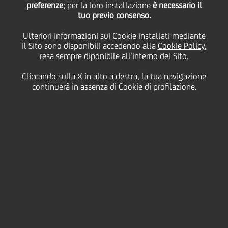
preferenze
sinergia a supporto
; per la loro installazione
è necessario il
tuo previo consenso.
Ulteriori informazioni sui Cookie installati mediante
delle imprese e dei
il Sito sono disponibili accedendo alla
Cookie Policy
,
resa sempre diponibile all’interno del Sito.
giovani talenti per lo
Cliccando sulla X in alto a destra, la tua navigazione
continuerà in assenza di Cookie di profilazione.
sviluppo dei territori e
dell'eccellenza Made in
Italy
13 Maggio
2025 - h 14:00
Business