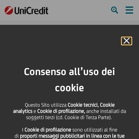
Ham
Se
Online Banking
HOME
Press & Media
News
UniCredit supporta il piano di investimenti di Sibeg con un finanziamento di
Consenso all’uso dei
15 milioni di euro
cookie
SHARE
PRINT
SEND
UniCredit supporta il
Questo Sito utilizza
Cookie tecnici, Cookie
analytics
e
Cookie di profilazione,
anche installati da
soggetti terzi (cd. Cookie di Terza Parte).
piano di investimenti di
I
Cookie di profilazione
sono utilizzati al fine
di
proporti messaggi pubblicitari in linea con le tue