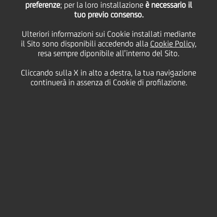
preferenze
Sibeg con un
; per la loro installazione
è necessario il
tuo previo consenso.
Ulteriori informazioni sui Cookie installati mediante
finanziamento di 15
il Sito sono disponibili accedendo alla
Cookie Policy
,
resa sempre diponibile all’interno del Sito.
milioni di euro
Cliccando sulla X in alto a destra, la tua navigazione
continuerà in assenza di Cookie di profilazione.
19 Giugno
2025 - h 16:30
Business
UniCredit
ha erogato un finanziamento ESG Futuro
Sostenibile Plus di 15 milioni a
Sibeg
per sostenere
un più ampio programma di investimento per la
realizzazione di un nuovo magazzino automatizzato
verticale, destinato a ottimizzare il trasferimento
delle materie prime e dei prodotti finiti dall'area di
produzione alla nuova piattaforma logistica
dell'azienda. Specificamente, il progetto consiste