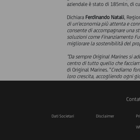
aziendale è stato di 185mln, di cui
Dichiara
Ferdinando Natali
, Regio
di un'economia più attenta e conn
consente di accompagnare una stori
soluzioni come Finanziamento Futur
migliorare la sostenibilità del pr
"Da sempre Original Marines si ad
centro di tutto quello che faccia
di Original Marines. "
Crediamo fort
loro crescita, accogliendo ogni gio
Contat
Dati Societari
Disclaimer
Pr
Wh