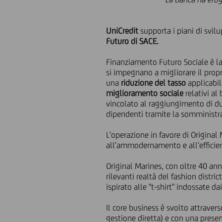
UniCredit
supporta i piani di svil
Futuro di SACE.
Finanziamento Futuro Sociale è la 
si impegnano a migliorare il prop
una
riduzione del tasso
applicabil
miglioramento sociale
relativi al
vincolato al raggiungimento di due
dipendenti tramite la somministraz
L'operazione in favore di Original
all'ammodernamento e all'efficien
Original Marines, con oltre 40 an
rilevanti realtà del fashion distr
ispirato alle "t-shirt" indossate 
Il core business è svolto attravers
gestione diretta) e con una presen