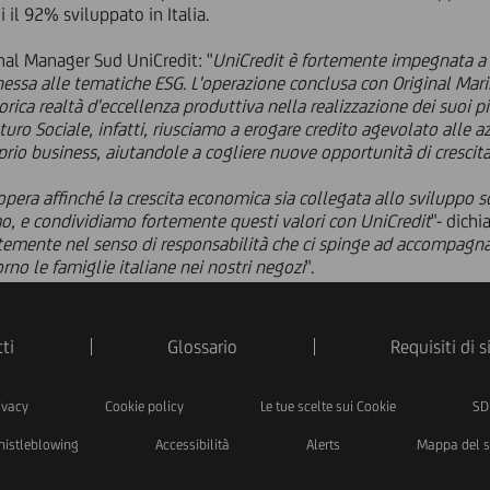
 il 92% sviluppato in Italia.
nal Manager Sud UniCredit: "
UniCredit è fortemente impegnata a
essa alle tematiche ESG. L'operazione conclusa con Original Mari
ca realtà d'eccellenza produttiva nella realizzazione dei suoi pia
o Sociale, infatti, riusciamo a erogare credito agevolato alle az
oprio business, aiutandole a cogliere nuove opportunità di crescita
opera affinché la crescita economica sia collegata allo sviluppo 
mo, e condividiamo fortemente questi valori con UniCredit
"- dichi
emente nel senso di responsabilità che ci spinge ad accompagnar
rno le famiglie italiane nei nostri negozi
".
ti
Glossario
Requisiti di 
ivacy
Cookie policy
Le tue scelte sui Cookie
SD
istleblowing
Accessibilità
Alerts
Mappa del s