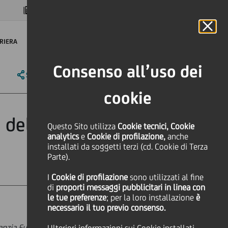
MAGAZINE
FAQ
CALENDARIO
NEL MONDO
IT
Language
Online Banking
RIERA
Consenso all’uso dei
SHARE
PRINT
SEND
cookie
della rete di
Questo Sito utilizza
Cookie tecnici, Cookie
analytics
e
Cookie di profilazione,
anche
installati da soggetti terzi (cd. Cookie di Terza
Parte).
I
Cookie di profilazione
sono utilizzati al fine
di
proporti messaggi pubblicitari in linea con
le tue preferenze
; per la loro installazione
è
necessario il tuo previo consenso.
anzia Futuro di SACE