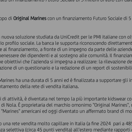
uppo di
Original Marines
con un finanziamento Futuro Sociale di 5 m
nuova soluzione studiata da UniCredit per le PMI italiane con olt
rio profilo sociale. La banca le supporta riconoscendo direttame
e al finanziamento, a fronte di un impegno da parte delle azie
 benessere dei dipendenti e al sostegno alle comunità. Il finanzi
 obiettivi che l'azienda si impegna a realizzare: la rilevazione del
ione di un questionario e la redazione di un report di sostenibili
 Marines ha una durata di 5 anni ed è finalizzata a supportare gli i
tamento della rete di vendita italiana
.
ni di attività, è diventata nel tempo la più importante kidswear c
ict di Nola. È proprietaria del marchio omonimo "Original Marines"
dai "Marines" americani ed oggi diventato un affermato brand di mo
o una rete vendita molto capillare in Italia (a fine 2024 pari a 485
za selettiva (circa 45 punti vendita) all'estero mediante rapporti 