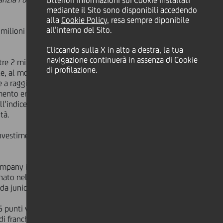
Ulteriori informazioni sui Cookie installati
mediante il Sito sono disponibili accedendo
alla
Cookie Policy
, resa sempre diponibile
all’interno del Sito.
ilioni di euro, assistito da
Garanzia
Cliccando sulla X in alto a destra, la tua
navigazione continuerà in assenza di Cookie
re 2 milioni di euro di fatturato che
di profilazione.
nte, al momento dell'erogazione,
nde a raggiungere almeno
2 obiettivi di
amento erogato a Original Marines è
l'indice di soddisfazione dei propri
tà.
nvestimenti dell'azienda volti
ompany italiana ed una delle più
, nato nel 1983 ed originariamente
da junior.
 punti vendita di cui circa il 75% in
di franchising, Nel 2023 il fatturato