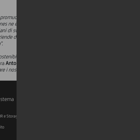
 promuovere e sostenere lo sviluppo
nes ne è un esempio concreto e ci
ni di sviluppo sostenibile. Grazie a
iende del territorio che vogliono
".
sostenibile mettendo le persone al
ara
Antonio Di Vincenzo
, Presidente
e i nostri piccoli consumatori nella
sistema
IR e Storage
AML, Patriot Act e W-8BEN-E
ito