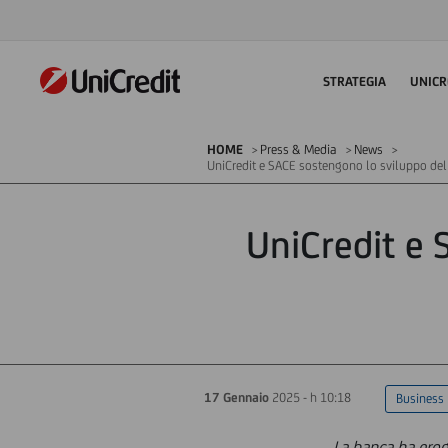
STRATEGIA
UNICR
HOME
Press & Media
News
UniCredit e SACE sostengono lo sviluppo dell
UniCredit e 
17 Gennaio
2025 - h 10:18
Business
La banca ha erog