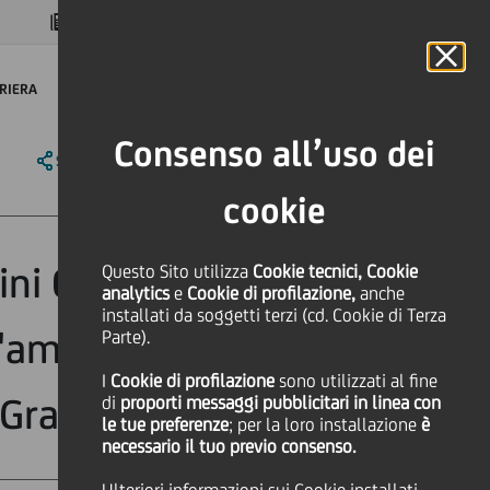
MAGAZINE
FAQ
CALENDARIO
NEL MONDO
IT
Language
Online Banking
RIERA
Consenso all’uso dei
SHARE
PRINT
SEND
cookie
rini Camangi
Questo Sito utilizza
Cookie tecnici, Cookie
analytics
e
Cookie di profilazione,
anche
installati da soggetti terzi (cd. Cookie di Terza
 l'ampliamento
Parte).
I
Cookie di profilazione
sono utilizzati al fine
 Graziosa
di
proporti messaggi pubblicitari in linea con
le tue preferenze
; per la loro installazione
è
necessario il tuo previo consenso.