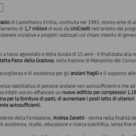
Paolo
di Castelfranco Emilia, costituita nel 1993, storico ente di
nziamento di
1,7 milioni
di euro da
UniCredit
nell'ambito del pr
tenere iniziative e progetti realizzati col chiaro intento di gener
 a tasso agevolato e della durata di 15 anni - è finalizzata alla r
etta Parco della Graziosa
, nella frazione di Manzolino del Comun
 accoglienza e di assistenza per gli
anziani fragili
e il supporto all
stenza riabilitativa di persone anziane non autosufficienti e che a
ha infatti voluto affiancare un
nuovo edificio per complessivi 1.
ina per la fornitura di pasti, di
aumentare i posti letto di ulteriori
nte autosufficienti.
esidente della Fondazione,
Andrea Zanetti
- rientra nella finalità
 assistenza, studio, educazione e ricerca scientifica, senza fine di