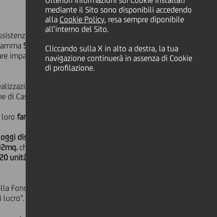
Ulteriori informazioni sui Cookie installati
mediante il Sito sono disponibili accedendo
alla
Cookie Policy
, resa sempre diponibile
all’interno del Sito.
 assistenza e promozione sociale senza
ogramma
Social lmpact Financing
,
Cliccando sulla X in alto a destra, la tua
are impatto sociale positivo e
navigazione continuerà in assenza di Cookie
di profilazione.
ealizzazione dei
lavori di
e di Castelfranco Emilia.
e loro
famiglie
.
d
oggi dispone di 40 posti di residenza
192mq.
che permetterà di avere
 20 unità
e di creare
3 mini
 della Fondazione che ha come scopo
 lucro".