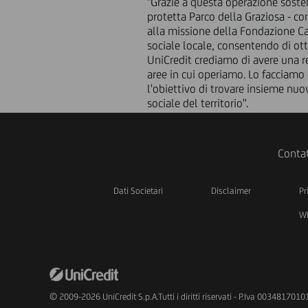
"Grazie a questa operazione sost
protetta Parco della Graziosa - 
alla missione della Fondazione Cas
sociale locale, consentendo di ott
UniCredit crediamo di avere una r
aree in cui operiamo. Lo facciamo
l'obiettivo di trovare insieme nu
sociale del territorio".
Contat
Dati Societari
Disclaimer
Pr
Wh
© 2009-2026 UniCredit S.p.A.Tutti i diritti riservati - P.Iva 0034817010