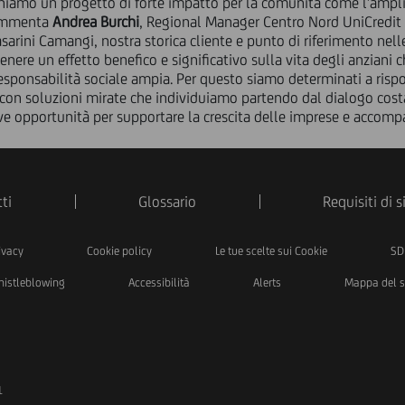
eniamo un progetto di forte impatto per la comunità come l'ampli
commenta
Andrea Burchi
, Regional Manager Centro Nord UniCredit 
arini Camangi, nostra storica cliente e punto di riferimento nell
enere un effetto benefico e significativo sulla vita degli anziani 
esponsabilità sociale ampia. Per questo siamo determinati a rispo
 con soluzioni mirate che individuiamo partendo dal dialogo costan
ove opportunità per supportare la crescita delle imprese e acco
ti
Glossario
Requisiti di 
ivacy
Cookie policy
Le tue scelte sui Cookie
SD
istleblowing
Accessibilità
Alerts
Mappa del s
1