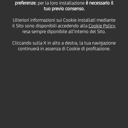
preferenze
; per la loro installazione
è necessario il
tuo previo consenso.
Frosinone
Ulteriori informazioni sui Cookie installati mediante
il Sito sono disponibili accedendo alla
Cookie Policy
,
resa sempre diponibile all’interno del Sito.
04 Giugno
2024 - h 12:00
Business
Cliccando sulla X in alto a destra, la tua navigazione
continuerà in assenza di Cookie di profilazione.
È stata inaugurata oggi l'Area Commerciale UniCredit
di Frosinone, che adesso opererà nella nuova sede di
viale Roma 100.
Alla cerimonia di inaugurazione dei nuovi locali
dell'Area Commerciale hanno partecipato
Roberto
Fiorini
, Regional Manager Centro di UniCredit,
Daniela Repetto
, Responsabile Area Retail Frosinone,
Alessandro Scacchetti
, Responsabile Area Corporate
Lazio Sud oltre ai rappresentanti delle istituzioni
locali e a numerosi clienti.