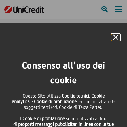
Ham
Se
Online Banking
HOME
Press & Media
News
UniCredit: inaugurata la rinnovata Area Commerciale di Frosinone
Consenso all’uso dei
SHARE
PRINT
SEND
cookie
UniCredit: inaugurata la
Questo Sito utilizza
Cookie tecnici, Cookie
analytics
e
Cookie di profilazione,
anche installati da
rinnovata Area
soggetti terzi (cd. Cookie di Terza Parte).
I
Cookie di profilazione
sono utilizzati al fine
Commerciale di
di
proporti messaggi pubblicitari in linea con le tue