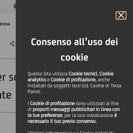
MAGAZINE
FAQ
CALENDARIO
NEL MONDO
IT
Language
Online Banking
RIERA
Consenso all’uso dei
SHARE
PRINT
SEND
cookie
er sostenere lo
Questo Sito utilizza
Cookie tecnici, Cookie
analytics
e
Cookie di profilazione,
anche
installati da soggetti terzi (cd. Cookie di Terza
ate
Parte).
I
Cookie di profilazione
sono utilizzati al fine
di
proporti messaggi pubblicitari in linea con
le tue preferenze
; per la loro installazione
è
necessario il tuo previo consenso.