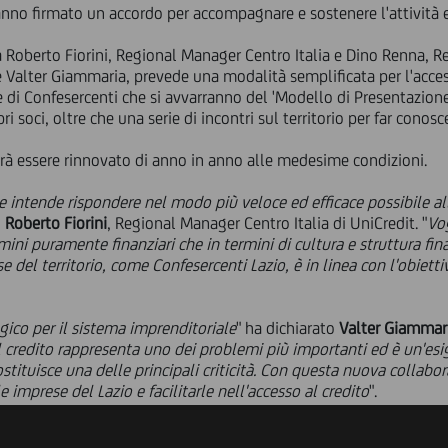
nno firmato un accordo per accompagnare e sostenere l'attività e
a Roberto Fiorini, Regional Manager Centro Italia e Dino Renna, Re
 Valter Giammaria, prevede una modalità semplificata per l'accesso
e di Confesercenti che si avvarranno del 'Modello di Presentazion
i soci, oltre che una serie di incontri sul territorio per far conosc
rà essere rinnovato di anno in anno alle medesime condizioni.
e intende rispondere nel modo più veloce ed efficace possibile al
o
Roberto Fiorini
, Regional Manager Centro Italia di UniCredit. "
Vo
mini puramente finanziari che in termini di cultura e struttura fin
 del territorio, come Confesercenti Lazio, è in linea con l'obietti
gico per il sistema imprenditoriale
" ha dichiarato
Valter Giammar
l credito rappresenta uno dei problemi più importanti ed è un'esi
ostituisce una delle principali criticità. Con questa nuova colla
e imprese del Lazio e facilitarle nell'accesso al credito
".