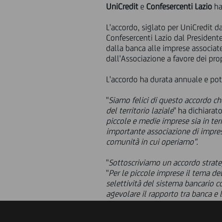
UniCredit
e
Confesercenti Lazio
ha
L'accordo, siglato per UniCredit d
Confesercenti Lazio dal Presidente
dalla banca alle imprese associat
dall'Associazione a favore dei propr
L'accordo ha durata annuale e pot
"
Siamo felici di questo accordo ch
del territorio laziale
" ha dichiarat
piccole e medie imprese sia in ter
importante associazione di imprese
comunità in cui operiamo".
"
Sottoscriviamo un accordo strate
"
Per le piccole imprese il tema de
selettività del sistema bancario c
agevolare il rapporto tra banca e l