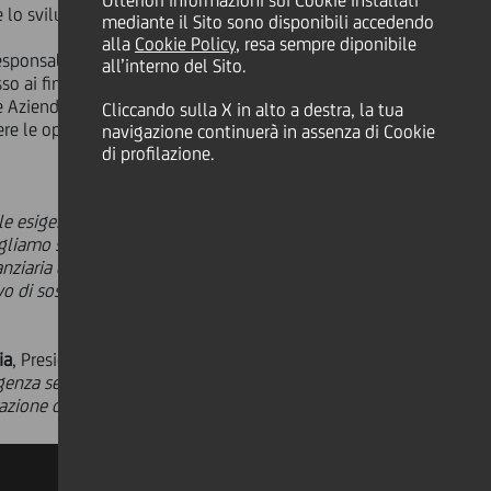
Ulteriori informazioni sui Cookie installati
 lo sviluppo delle imprese associate.
mediante il Sito sono disponibili accedendo
alla
Cookie Policy
, resa sempre diponibile
sponsabile Retail Centro Italia e per
all’interno del Sito.
 ai finanziamenti e ai servizi offerti
e Aziendale', predisposto
Cliccando sulla X in alto a destra, la tua
ere le opportunità offerte.
navigazione continuerà in assenza di Cookie
di profilazione.
le esigenze creditizie delle imprese
gliamo supportare la crescita delle
anziaria e la collaborazione con una
vo di sostenere le imprese e le
ia
, Presidente Confesercenti Lazio.
genza sempre presente. L'alta
borazione con UniCredit intendiamo