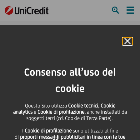
Ham
Se
Online Banking
HOME
Press & Media
News
600 BEATS: Un progetto ed un contributo alla creazione per giovani
Consenso all’uso dei
coreografi organizzato da Pitti Immagine ed EurAsia Dance Project
International Network in collaborazione con UniCredit
cookie
SHARE
PRINT
SEND
Questo Sito utilizza
Cookie tecnici, Cookie
analytics
e
Cookie di profilazione,
anche installati da
600 BEATS: Un progetto
soggetti terzi (cd. Cookie di Terza Parte).
I
Cookie di profilazione
sono utilizzati al fine
ed un contributo alla
di
proporti messaggi pubblicitari in linea con le tue