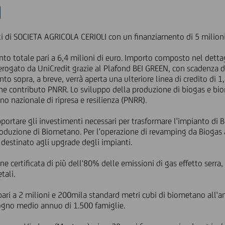
ti di SOCIETA AGRICOLA CERIOLI con un finanziamento di 5 milioni
nto totale pari a 6,4 milioni di euro. Importo composto nel dett
, erogato da UniCredit grazie al Plafond BEI GREEN, con scadenza 
to sopra, a breve, verrà aperta una ulteriore linea di credito di 1
ne contributo PNRR. Lo sviluppo della produzione di biogas e bio
no nazionale di ripresa e resilienza (PNRR).
portare gli investimenti necessari per trasformare l'impianto di B
roduzione di Biometano. Per l'operazione di revamping da Bioga
destinato agli upgrade degli impianti.
one certificata di più dell'80% delle emissioni di gas effetto serr
tali.
 pari a 2 milioni e 200mila standard metri cubi di biometano all'
isogno medio annuo di 1.500 famiglie.