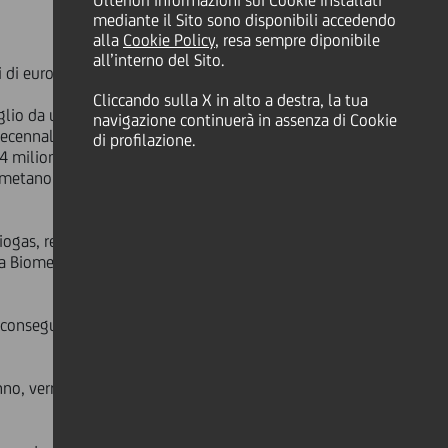
Ulteriori informazioni sui Cookie installati
mediante il Sito sono disponibili accedendo
alla
Cookie Policy
, resa sempre diponibile
all’interno del Sito.
 di euro, di durata decennale.
Cliccando sulla X in alto a destra, la tua
aglio da un finanziamento
navigazione continuerà in assenza di Cookie
decennale a costo di provvista
di profilazione.
,4 milioni di euro, durata 18 mesi
metano è incentivato anche grazie ai
iogas, realizzato nel 2008 in un
s a Biometano, la SOCIETA AGRICOLA
a, conseguita mediante l'uso della
anno, verrà immessa nella rete