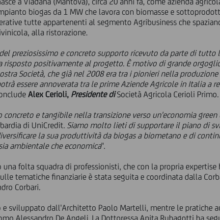
 nasce a Viadana (Mantova), circa 20 anni fa, come azienda agrico
mpianto biogas da 1 MW che lavora con biomasse e sottoprodotti d
perative tutte appartenenti al segmento Agribusiness che spaziano
vinicola, alla ristorazione.
l preziosissimo e concreto supporto ricevuto da parte di tutto l
 ha risposto positivamente al progetto. È motivo di grande orgoglio
 nostra Società, che già nel 2008 era tra i pionieri nella produzione
rà essere annoverata tra le prime Aziende Agricole in Italia a r
conclude
Alex Cerioli,
Presidente di
Società Agricola Cerioli Primo.
concreto e tangibile nella transizione verso un'economia green 
ardia di UniCredit.
Siamo molto lieti di supportare il piano di s
diversificare la sua produttività da biogas a biometano e di conti
e sia ambientale che economica
".
una folta squadra di professionisti, che con la propria expertise
ulle tematiche finanziarie è stata seguita e coordinata dalla Corb
dro Corbari.
 e sviluppato dall'Architetto Paolo Martelli, mentre le pratiche au
nomo Alessandro De Angeli. La Dottoressa Anita Rubagotti ha segui