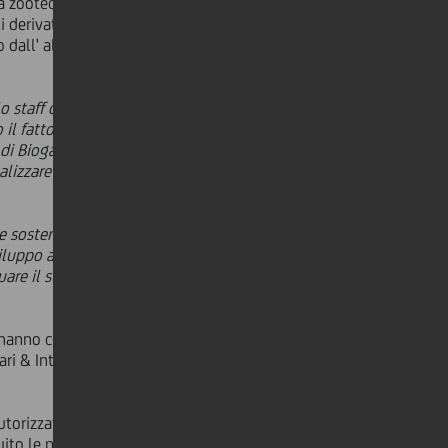
la zootecnica con allevamento suini.
erivati da attività agricole. Oggi è
 dall' allevamento, alla
o staff di UniCredit, che con estrema
 il fatto che UniCredit abbia deciso
 di Biogas e che oggi, proprio grazie a
ealizzare un progetto di revamping
e sostenibile
- afferma
Marco
viluppo aziendale che permetterà alla
nuare il suo percorso improntato
 hanno collaborato alla pianificazione
ari & International Trade Partners,
torizzative e i rapporti con il GSE
to le pratiche relative alla gestione