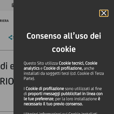
MAGAZINE
FAQ
CALENDARIO
NEL MONDO
IT
Language
Online Banking
RIERA
Consenso all’uso dei
SHARE
PRINT
SEND
cookie
di euro a favore
Questo Sito utilizza
Cookie tecnici, Cookie
analytics
e
Cookie di profilazione,
anche
installati da soggetti terzi (cd. Cookie di Terza
IOLI ALEX E C.
Parte).
I
Cookie di profilazione
sono utilizzati al fine
di
proporti messaggi pubblicitari in linea con
le tue preferenze
; per la loro installazione
è
necessario il tuo previo consenso.