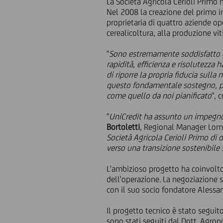
La Società Agricola Cerioli Primo
Nel 2008 la creazione del primo i
proprietaria di quattro aziende o
cerealicoltura, alla produzione viti
"
Sono estremamente soddisfatto de
rapidità, efficienza e risolutezza
di riporre la propria fiducia sulla
questo fondamentale sostegno, pot
come quello da noi pianificato
", 
"
UniCredit ha assunto un impegno 
Bortoletti
, Regional Manager Lomb
Società Agricola Cerioli Primo di 
verso una transizione sostenibil
L'ambizioso progetto ha coinvolto 
dell'operazione. La negoziazione s
con il suo socio fondatore Alessan
Il progetto tecnico è stato seguito
sono stati seguiti dal Dott. Agro