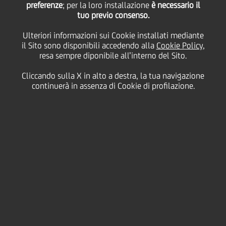
preferenze
; per la loro installazione
è necessario il
tuo previo consenso.
for Digital
Ulteriori informazioni sui Cookie installati mediante
il Sito sono disponibili accedendo alla
Cookie Policy
,
Transformation, Best
resa sempre diponibile all’interno del Sito.
Cliccando sulla X in alto a destra, la tua navigazione
ESG Bank e Andrea
continuerà in assenza di Cookie di profilazione.
Orcel Best Banking CEO
in Europa nel 2023
dalla rivista World
Economic Magazine