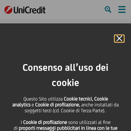
Ham
Se
Online Banking
HOME
Press & Media
News
UniCredi nominata Best Digital Bank, Best Bank for Digital Transformation,
Consenso all’uso dei
Best ESG Bank e Andrea Orcel Best Banking CEO in Europa nel 2023 dalla
rivista World Economic Magazine
cookie
SHARE
PRINT
SEND
Questo Sito utilizza
Cookie tecnici, Cookie
analytics
e
Cookie di profilazione,
anche installati da
UniCredi nominata Best
soggetti terzi (cd. Cookie di Terza Parte).
I
Cookie di profilazione
sono utilizzati al fine
Digital Bank, Best Bank
di
proporti messaggi pubblicitari in linea con le tue