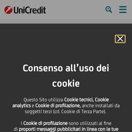
Ham
Se
Online Banking
HOME
Press & Media
News
UniCredit e SACE supportano Energia Corrente S.r.l. Erogato un finanziamento
Consenso all’uso dei
da 6 milioni di euro
cookie
SHARE
PRINT
SEND
Questo Sito utilizza
UniCredit e SACE
Cookie tecnici, Cookie
analytics
e
Cookie di profilazione,
anche installati da
soggetti terzi (cd. Cookie di Terza Parte).
supportano Energia
I
Cookie di profilazione
sono utilizzati al fine
di
proporti messaggi pubblicitari in linea con le tue