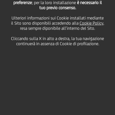
Corrente S.r.l. Erogato
preferenze
; per la loro installazione
è necessario il
tuo previo consenso.
un finanziamento da 6
Ulteriori informazioni sui Cookie installati mediante
il Sito sono disponibili accedendo alla
Cookie Policy
,
resa sempre diponibile all’interno del Sito.
milioni di euro
Cliccando sulla X in alto a destra, la tua navigazione
continuerà in assenza di Cookie di profilazione.
16 Giugno
2023
Business
L'operazione, assistita dalla Garanzia SupportItalia di
SACE, include obiettivi di sostenibilità ed è
finalizzata a potenziare gli investimenti nell'attività
produttiva dell'azienda di Cesena
Energia Corrente S.r.l.
, nata nel 2007 dalla
controllante Consorzio per le Risorse Energetiche
S.C.p.A., fornitrice di elettricità, gas, soluzioni green e
servizi di mobilità elettrica per imprese e famiglie, ha