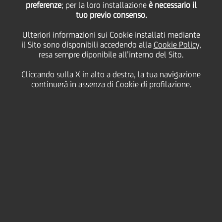
preferenze
; per la loro installazione
accordo di
è necessario il
tuo previo consenso.
sponsorizzazione fino al
Ulteriori informazioni sui Cookie installati mediante
il Sito sono disponibili accedendo alla
Cookie Policy
,
resa sempre diponibile all’interno del Sito.
2025
Cliccando sulla X in alto a destra, la tua navigazione
continuerà in assenza di Cookie di profilazione.
12 Giugno
2023
Cultura & società
Tennis Club Lombardo (TCL), struttura sportiva
milanese dedicata al tennis, e UniCredit, banca
commerciale paneuropea, hanno firmato di un
accordo di partnership che legherà le due realtà fino
alla fine del 2025.
Questa partnership strategica rappresenta