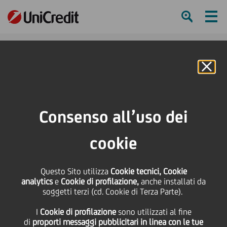
Ham
Se
Online Banking
HOME
Press & Media
News
Tennis Club Lombardo e UniCredit siglano un accordo di sponsorizzazione
Consenso all’uso dei
fino al 2025
cookie
SHARE
PRINT
SEND
Tennis Club Lombardo e
Questo Sito utilizza
Cookie tecnici, Cookie
analytics
e
Cookie di profilazione,
anche installati da
soggetti terzi (cd. Cookie di Terza Parte).
UniCredit siglano un
I
Cookie di profilazione
sono utilizzati al fine
di
proporti messaggi pubblicitari in linea con le tue