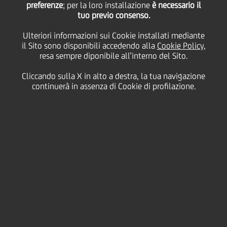
piano di ampliamento
preferenze
; per la loro installazione
è necessario il
tuo previo consenso.
Ulteriori informazioni sui Cookie installati mediante
Un nuovo tesoro di
il Sito sono disponibili accedendo alla
Cookie Policy
,
resa sempre diponibile all’interno del Sito.
storia e cultura si
Cliccando sulla X in alto a destra, la tua navigazione
continuerà in assenza di Cookie di profilazione.
aggiunge al sito Unesco
della Città
20 Aprile
2023
Cultura & società
Terminati gli interventi edilizi ricompresi nel piano di
ampliamento finanziato da UniCredit, Fondazione di