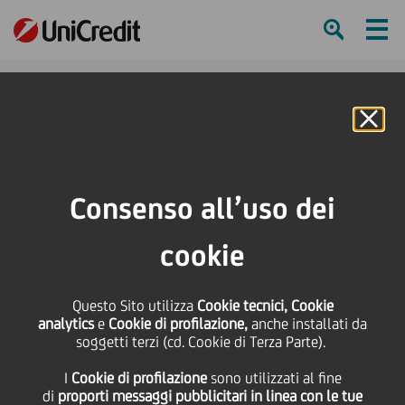
Ham
Se
Online Banking
HOME
Press & Media
News
Musei del Duomo di Modena: completato il piano di ampliamento Un nuovo
Consenso all’uso dei
tesoro di storia e cultura si aggiunge al sito Unesco della Città
cookie
SHARE
PRINT
SEND
Musei del Duomo di
Questo Sito utilizza
Cookie tecnici, Cookie
analytics
e
Cookie di profilazione,
anche installati da
soggetti terzi (cd. Cookie di Terza Parte).
Modena: completato il
I
Cookie di profilazione
sono utilizzati al fine
di
proporti messaggi pubblicitari in linea con le tue