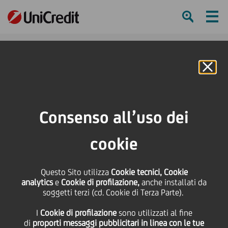
Ham
Se
Online Banking
HOME
Press & Media
News
Macerata, sostegno al progetto "Snoezelen" della "Fondazione Anffas
Consenso all’uso dei
Macerata"
cookie
SHARE
PRINT
SEND
Macerata, sostegno al
Questo Sito utilizza
Cookie tecnici, Cookie
analytics
e
Cookie di profilazione,
anche installati da
soggetti terzi (cd. Cookie di Terza Parte).
progetto "Snoezelen"
I
Cookie di profilazione
sono utilizzati al fine
di
proporti messaggi pubblicitari in linea con le tue