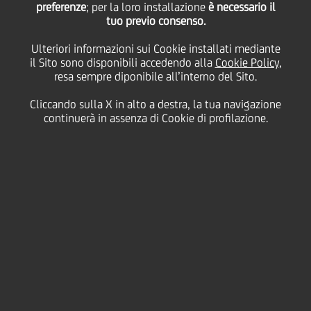
preferenze
della "Fondazione
; per la loro installazione
è necessario il
tuo previo consenso.
Ulteriori informazioni sui Cookie installati mediante
Anffas Macerata"
il Sito sono disponibili accedendo alla
Cookie Policy
,
resa sempre diponibile all’interno del Sito.
Cliccando sulla X in alto a destra, la tua navigazione
13 Luglio
2023
solidarity
continuerà in assenza di Cookie di profilazione.
Supporto al progetto finalizzato alla realizzazione di
un ambiente Snoezelen attraverso interventi di
progettazione da parte di esperti che disegnano e
creano soluzioni originali che migliorano la qualità
di vita delle persone garantendo funzionalità,
accessibilità, salute, sicurezza ed emozionalità.