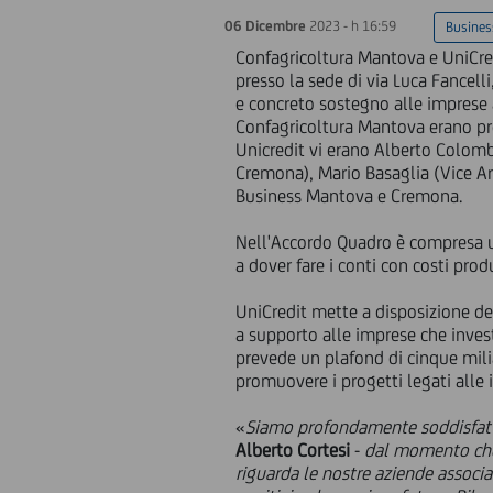
06 Dicembre
2023 - h 16:59
Busines
Confagricoltura Mantova e UniCred
presso la sede di via Luca Fancell
e concreto sostegno alle imprese 
Confagricoltura Mantova erano pres
Unicredit vi erano Alberto Colom
Cremona), Mario Basaglia (Vice 
Business Mantova e Cremona.
Nell'Accordo Quadro è compresa un
a dover fare i conti con costi pro
UniCredit mette a disposizione del
a supporto alle imprese che inves
prevede un plafond di cinque mili
promuovere i progetti legati alle i
«
Siamo profondamente soddisfatt
Alberto Cortesi
-
dal momento che 
riguarda le nostre aziende associa