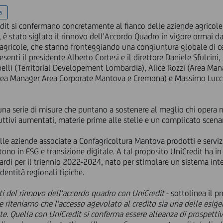
s
it si confermano concretamente al fianco delle aziende agricole 
i, è stato siglato il rinnovo dell'Accordo Quadro in vigore ormai 
agricole, che stanno fronteggiando una congiuntura globale di ce
enti il presidente Alberto Cortesi e il direttore Daniele Sfulcini
belli (Territorial Developement Lombardia), Alice Rozzi (Area Ma
Area Manager Area Corporate Mantova e Cremona) e Massimo Lucc
a serie di misure che puntano a sostenere al meglio chi opera nel
duttivi aumentati, materie prime alle stelle e un complicato scena
le aziende associate a Confagricoltura Mantova prodotti e servizi
tono in ESG e transizione digitale. A tal proposito UniCredit ha 
ardi per il triennio 2022-2024, nato per stimolare un sistema int
dentità regionali tipiche.
i del rinnovo dell'accordo quadro con UniCredit
- sottolinea il 
riteniamo che l'accesso agevolato al credito sia una delle esig
te. Quella con UniCredit si conferma essere alleanza di prospetti