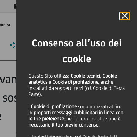
MAGAZINE
FAQ
CALENDARIO
NEL MONDO
IT
Language
Online Banking
RIERA
Consenso all’uso dei
SHARE
PRINT
SEND
cookie
vano l'accordo
Questo Sito utilizza
Cookie tecnici, Cookie
analytics
e
Cookie di profilazione,
anche
installati da soggetti terzi (cd. Cookie di Terza
 sostegno alle
Parte).
I
Cookie di profilazione
sono utilizzati al fine
e
di
proporti messaggi pubblicitari in linea con
le tue preferenze
; per la loro installazione
è
necessario il tuo previo consenso.