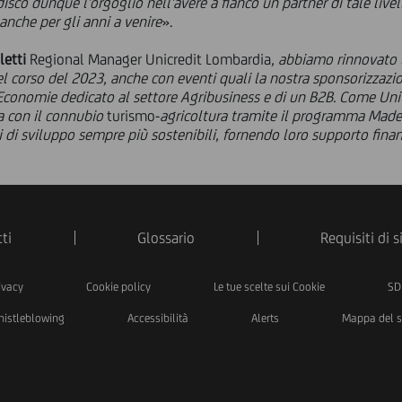
isco dunque l'orgoglio nell'avere a fianco un partner di tale livell
 anche per gli anni a venire
».
letti
Regional Manager Unicredit Lombardia
, abbiamo rinnovato 
el corso del 2023, anche con eventi quali la nostra sponsorizzazi
 Economie dedicato al settore Agribusiness e di un B2B. Come Un
ia con il connubio
turismo-
agricoltura tramite il programma Made
di sviluppo sempre più sostenibili, fornendo loro supporto finanzi
ti
Glossario
Requisiti di 
ivacy
Cookie policy
Le tue scelte sui Cookie
SD
istleblowing
Accessibilità
Alerts
Mappa del s