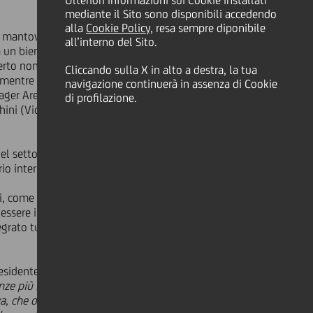
Ulteriori informazioni sui Cookie installati
mediante il Sito sono disponibili accedendo
alla
Cookie Policy
, resa sempre diponibile
mantovane. Pochi giorni fa infatti,
all’interno del Sito.
da un biennio, volto a dare immediato
rto non favorevole. Per
Cliccando sulla X in alto a destra, la tua
, mentre in rappresentanza di
navigazione continuerà in assenza di Cookie
nager Area Small Business Mantova e
di profilazione.
hini (Vice Area Manager Area Small
 settore primario, e che ora si trova
rio internazionale.
, come linee di credito chirografarie
in essere il programma Made4Italy, che
egrato turismo-agricoltura e per
presidente di Confagricoltura Mantova,
enze più importanti per quanto
va, che darà frutti estremamente