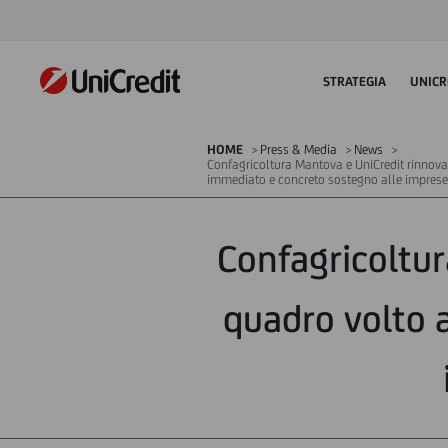
STRATEGIA
UNICR
HOME
Press & Media
News
Confagricoltura Mantova e UniCredit rinnova
immediato e concreto sostegno alle impres
Confagricoltu
quadro volto 