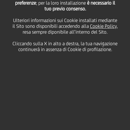
preferenze
Wealth Management
; per la loro installazione
è necessario il
tuo previo consenso.
Ulteriori informazioni sui Cookie installati mediante
Survey 2022 di
il Sito sono disponibili accedendo alla
Cookie Policy
,
resa sempre diponibile all’interno del Sito.
Euromoney
Cliccando sulla X in alto a destra, la tua navigazione
continuerà in assenza di Cookie di profilazione.
09 Febbraio
2022
altro
L'INDAGINE ANNUALE DI EUROMONEY HA
RICONOSCIUTO UNICREDIT COME MIGLIORE
BANCA AL SERVIZIO DEGLI IMPRENDITORI,
PER L'ADOZIONE DI TECNOLOGIE
INNOVATIVE O EMERGENTI E PER LA
MIGLIOR CONSULENZA FILANTROPICA IN
ITALIA.