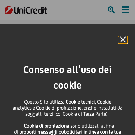
Ham
Se
Online Banking
HOME
Press & Media
News
UniCredit sul podio della Private Banking & Wealth Management Survey
Consenso all’uso dei
2022 di Euromoney
cookie
SHARE
PRINT
SEND
UniCredit sul podio
Questo Sito utilizza
Cookie tecnici, Cookie
analytics
e
Cookie di profilazione,
anche installati da
soggetti terzi (cd. Cookie di Terza Parte).
della Private Banking &
I
Cookie di profilazione
sono utilizzati al fine
di
proporti messaggi pubblicitari in linea con le tue