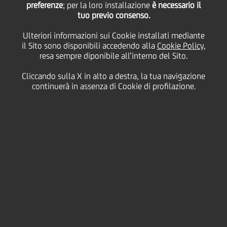
Partinico per progetto a
preferenze
; per la loro installazione
è necessario il
tuo previo consenso.
Ulteriori informazioni sui Cookie installati mediante
favore di soggetti
il Sito sono disponibili accedendo alla
Cookie Policy
,
resa sempre diponibile all’interno del Sito.
diversamente abili
Cliccando sulla X in alto a destra, la tua navigazione
continuerà in assenza di Cookie di profilazione.
16 Marzo
2022
solidarity
La realizzazione di un progetto a favore di soggetti
diversamente abili con una terapia integrata con gli
animali da parte di
A.I.A.S. (Associazione Italiana
Assistenza
Spastici) Onlus di Partinico è stata resa
possibile grazie alla donazione di UniCredit.
L'A.I.A.S. Onlus di Partinico (PA) è un'associazione