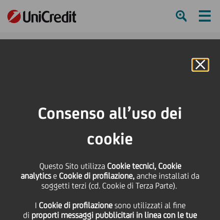
Ham
Se
Online Banking
HOME
Press & Media
News
Donazione UniCredit all'AI.A.S. Onlus di Partinico per progetto a favore di
Consenso all’uso dei
soggetti diversamente abili
cookie
SHARE
PRINT
SEND
Donazione UniCredit
Questo Sito utilizza
Cookie tecnici, Cookie
analytics
e
Cookie di profilazione,
anche installati da
soggetti terzi (cd. Cookie di Terza Parte).
all'AI.A.S. Onlus di
I
Cookie di profilazione
sono utilizzati al fine
di
proporti messaggi pubblicitari in linea con le tue