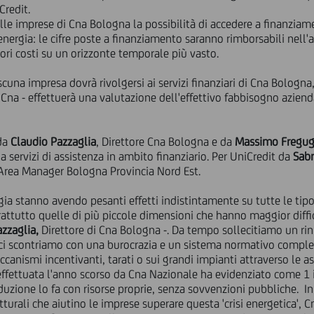
Credit.
le imprese di Cna Bologna la possibilità di accedere a finanziame
'energia: le cifre poste a finanziamento saranno rimborsabili nell'
iori costi su un orizzonte temporale più vasto.
cuna impresa dovrà rivolgersi ai servizi finanziari di Cna Bologna,
Cna - effettuerà una valutazione dell'effettivo fabbisogno aziend
 da
Claudio Pazzaglia
, Direttore Cna Bologna e da
Massimo Fregug
servizi di assistenza in ambito finanziario. Per UniCredit da
Sabr
rea Manager Bologna Provincia Nord Est.
gia stanno avendo pesanti effetti indistintamente su tutte le tipo
ttutto quelle di più piccole dimensioni che hanno maggior diffico
azzaglia,
Direttore di Cna Bologna -. Da tempo sollecitiamo un r
ci scontriamo con una burocrazia e un sistema normativo complesso
ccanismi incentivanti, tarati o sui grandi impianti attraverso le a
effettuata l'anno scorso da Cna Nazionale ha evidenziato come 1 i
duzione lo fa con risorse proprie, senza sovvenzioni pubbliche. I
urali che aiutino le imprese superare questa 'crisi energetica', 