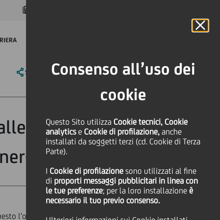
MAGAZINE
FAQ
CALENDARIO
NEL MONDO
IT
Language
Online Banking
RIERA
Consenso all’uso dei
SHARE
PRINT
SEND
cookie
alle imprese per
Questo Sito utilizza
Cookie tecnici, Cookie
analytics
e
Cookie di profilazione,
anche
installati da soggetti terzi (cd. Cookie di Terza
energia
Parte).
I
Cookie di profilazione
sono utilizzati al fine
di
proporti messaggi pubblicitari in linea con
le tue preferenze
; per la loro installazione
è
necessario il tuo previo consenso.
uesto l'obiettivo dell'accordo