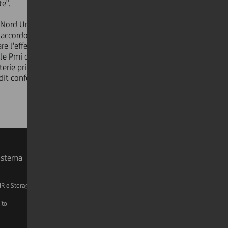
te".
Nord UniCredit - il nostro Gruppo è
ll'accordo con CNA, le imprese
re l'effetto negativo del caro-
r le Pmi del Paese, come il plafond da
aterie prime e per supportare le
dit conferma così il proprio concreto
sistema
IR e Storage
AML, Patriot Act e W-8BEN-E
ito