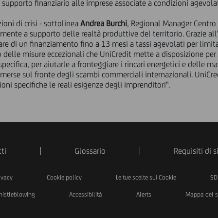
 supporto finanziario alle imprese associate a condizioni agevola
oni di crisi - sottolinea
Andrea Burchi
, Regional Manager Centro 
mente a supporto delle realtà produttive del territorio. Grazie a
are di un finanziamento fino a 13 mesi a tassi agevolati per limita
ro delle misure eccezionali che UniCredit mette a disposizione pe
specifica, per aiutarle a fronteggiare i rincari energetici e delle m
 emerse sul fronte degli scambi commerciali internazionali. UniCre
ni specifiche le reali esigenze degli imprenditori".
ti
Glossario
Requisiti di 
ivacy
Cookie policy
Le tue scelte sui Cookie
SD
istleblowing
Accessibilità
Alerts
Mappa del s