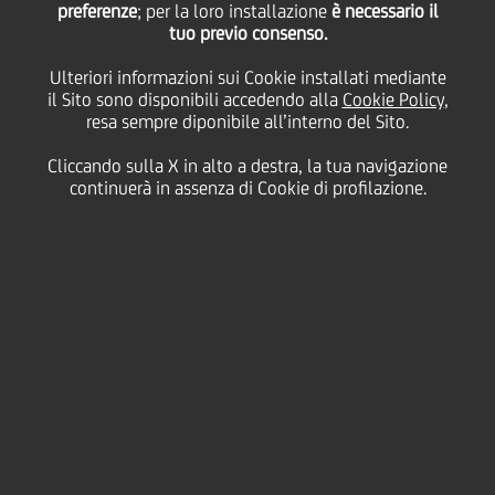
vini Bolgheri e Bolgheri
preferenze
; per la loro installazione
è necessario il
tuo previo consenso.
Sassicaia per sostenere
Ulteriori informazioni sui Cookie installati mediante
il Sito sono disponibili accedendo alla
Cookie Policy
,
resa sempre diponibile all’interno del Sito.
la crescita delle aziende
Cliccando sulla X in alto a destra, la tua navigazione
continuerà in assenza di Cookie di profilazione.
associate
29 Luglio
2021
Business
UniCredit
ha finalizzato un accordo con il
Consorzio
vini Bolgheri e Bolgheri Sassicaia
per affiancare le
aziende del territorio, supportandole nella
realizzazione degli investimenti e nel loro percorso
di crescita, sostenendone la liquidità.