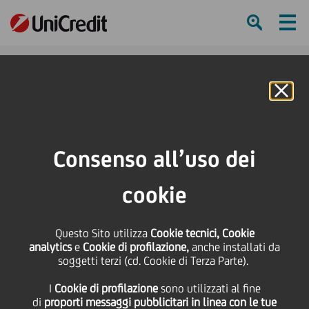
Ham
Se
Online Banking
HOME
Press & Media
News
UniCredit sigla un accordo con il Consorzio vini Bolgheri e Bolgheri Sassicaia
Consenso all’uso dei
per sostenere la crescita delle aziende associate
cookie
SHARE
PRINT
SEND
Questo Sito utilizza
UniCredit sigla un
Cookie tecnici, Cookie
analytics
e
Cookie di profilazione,
anche installati da
soggetti terzi (cd. Cookie di Terza Parte).
accordo con il Consorzio
I
Cookie di profilazione
sono utilizzati al fine
di
proporti messaggi pubblicitari in linea con le tue