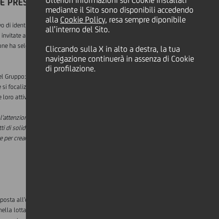
Ulteriori informazioni sui Cookie installati
I È PRESENTE IL GRUPPO
mediante il Sito sono disponibili accedendo
alla
Cookie Policy
, resa sempre diponibile
 di identificare e sostenere progetti sociali
all’interno del Sito.
e invitate a individuare e a segnalare a UniCredit
ne ha selezionato le iniziative vincitrici
Cliccando sulla X in alto a destra, la tua
navigazione continuerà in assenza di Cookie
di profilazione.
el Gruppo: Austria, Bosnia ed Erzegovina,
e si focalizzano principalmente sul sostegno
 loro attività ed esigenze di salute.
 l'attenzione verso i bisogni dei bambini nelle
 di solidarietà in cui siamo coinvolti.
te per creare un impatto sociale positivo nei
risposta all'emergenza sanitaria, la Fondazione
ella lotta contro il coronavirus. Tra queste,