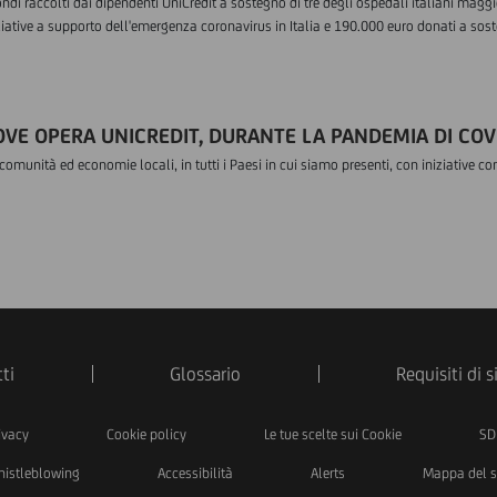
fondi raccolti dai dipendenti UniCredit a sostegno di tre degli ospedali italiani magg
ziative a supporto dell'emergenza coronavirus in Italia e 190.000 euro donati a sosteg
VE OPERA UNICREDIT, DURANTE LA PANDEMIA DI COV
omunità ed economie locali, in tutti i Paesi in cui siamo presenti, con iniziative c
ti
Glossario
Requisiti di 
ivacy
Cookie policy
Le tue scelte sui Cookie
SD
istleblowing
Accessibilità
Alerts
Mappa del s