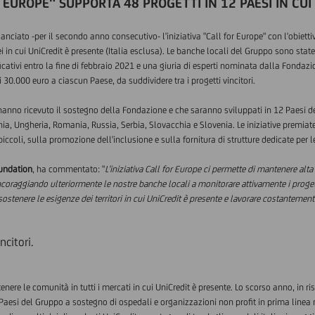
R EUROPE" SUPPORTA 48 PROGETTI IN 12 PAESI IN CU
ciato -per il secondo anno consecutivo- l'iniziativa "Call for Europe" con l'obiettivo
ei in cui UniCredit è presente (Italia esclusa). Le banche locali del Gruppo sono stat
ficativi entro la fine di febbraio 2021 e una giuria di esperti nominata dalla Fondazio
000 euro a ciascun Paese, da suddividere tra i progetti vincitori.
e hanno ricevuto il sostegno della Fondazione e che saranno sviluppati in 12 Paesi d
ia, Ungheria, Romania, Russia, Serbia, Slovacchia e Slovenia. Le iniziative premiat
piccoli, sulla promozione dell'inclusione e sulla fornitura di strutture dedicate per le
oundation
, ha commentato: "
L'iniziativa Call for Europe ci permette di mantenere alta
coraggiando ulteriormente le nostre banche locali a monitorare attivamente i progetti
sostenere le esigenze dei territori in cui UniCredit è presente e lavorare costantemen
ncitori.
nere le comunità in tutti i mercati in cui UniCredit è presente. Lo scorso anno, in 
Paesi del Gruppo a sostegno di ospedali e organizzazioni non profit in prima linea n