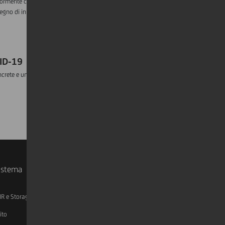
iormente coinvolti nella battaglia contro il
no di iniziative di raccolta fondi in altri Paesi
ID-19
oncrete e un'ampia gamma di attività di
sistema
IR e Storage
AML, Patriot Act e W-8BEN-E
ito