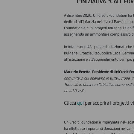
L'INIZIATIVA "CALL FO
A dicembre 2020, UniCredit Foundation ha lan
dedicati all'infanzia nei diversi Paesi europ
Foundation alcuni progetti territoriali signi
assegnando un ammontare complessivo di 30.
In totale sono 48 i progetti selezionati ch
Bulgaria, Croazia, Repubblica Ceca, German
all'istruzione e all'apprendimento per i più 
Maurizio Beretta, Presidente di UniCredit F
comunità in cui operiamo in tutta Europa, in
Tutto ciò in linea con l'obiettivo comune di 
nostri Paesi"
.
Clicca
qui
per scoprire i progetti vi
UniCredit Foundation è impegnata nel- soste
ha effettuato importanti donazioni nei vari 