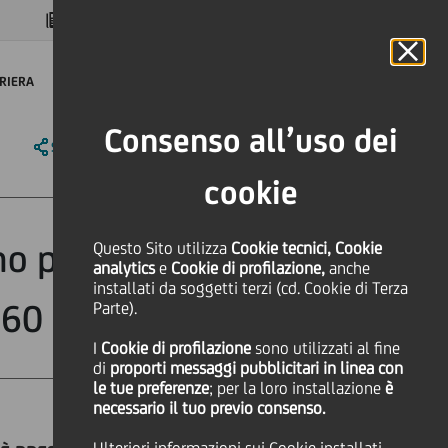
MAGAZINE
FAQ
CALENDARIO
NEL MONDO
IT
Language
Online Banking
RIERA
Consenso all’uso dei
SHARE
PRINT
SEND
cookie
no progetti non-
Questo Sito utilizza
Cookie tecnici, Cookie
analytics
e
Cookie di profilazione,
anche
installati da soggetti terzi (cd. Cookie di Terza
 360 mila euro.
Parte).
I
Cookie di profilazione
sono utilizzati al fine
di
proporti messaggi pubblicitari in linea con
le tue preferenze
; per la loro installazione
è
necessario il tuo previo consenso.