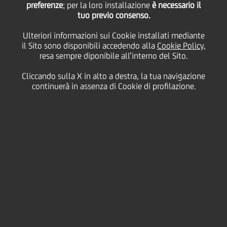
UniCredit e il Comune di
preferenze
; per la loro installazione
è necessario il
tuo previo consenso.
Ulteriori informazioni sui Cookie installati mediante
Buccheri per lo
il Sito sono disponibili accedendo alla
Cookie Policy
,
resa sempre diponibile all’interno del Sito.
svolgimento del
Cliccando sulla X in alto a destra, la tua navigazione
continuerà in assenza di Cookie di profilazione.
servizio di tesoreria
12 Febbraio
2021
Business
È stata stipulata la convenzione tra
UniCredit
e il
Comune di Buccheri
per la gestione del servizio di
tesoreria dell'Ente. La convenzione affida a UniCredit
il ruolo di istituto tesoriere dell'amministrazione
comunale sino al 31 dicembre 2021.