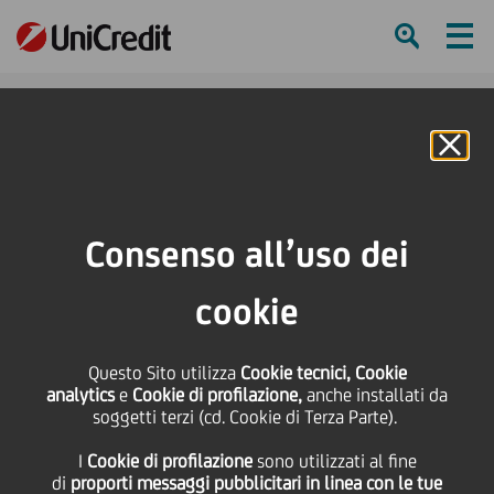
Ham
Se
Online Banking
HOME
Press & Media
News
Stipulata la convenzione tra UniCredit e il Comune di Buccheri per lo
Consenso all’uso dei
svolgimento del servizio di tesoreria
cookie
SHARE
PRINT
SEND
Questo Sito utilizza
Stipulata la
Cookie tecnici, Cookie
analytics
e
Cookie di profilazione,
anche installati da
soggetti terzi (cd. Cookie di Terza Parte).
convenzione tra
I
Cookie di profilazione
sono utilizzati al fine
di
proporti messaggi pubblicitari in linea con le tue