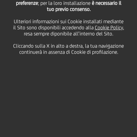
finanziamento con BEI,
preferenze
; per la loro installazione
è necessario il
tuo previo consenso.
Cassa Depositi e Prestiti
Ulteriori informazioni sui Cookie installati mediante
il Sito sono disponibili accedendo alla
Cookie Policy
,
resa sempre diponibile all’interno del Sito.
e UniCredit a supporto
Cliccando sulla X in alto a destra, la tua navigazione
continuerà in assenza di Cookie di profilazione.
della propria strategia
di crescita
24 Novembre
2021
Business
PLT energia, nell'ambito di un'ampia operazione
strutturata su base project finance, ha sottoscritto
con UniCredit - in qualità di Bookrunner, Mandate
Lead Arranger e Lender -, la Banca europea per gli