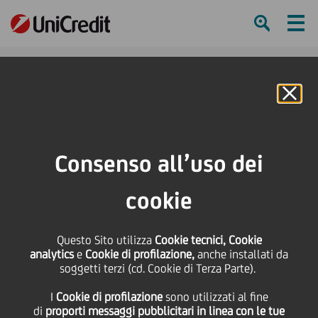
Ham
Se
Online Banking
HOME
Press & Media
News
PLT energia conclude un'operazione di finanziamento con BEI, Cassa Depositi
Consenso all’uso dei
e Prestiti e UniCredit a supporto della propria strategia di crescita
cookie
SHARE
PRINT
SEND
PLT energia conclude
Questo Sito utilizza
Cookie tecnici, Cookie
analytics
e
Cookie di profilazione,
anche installati da
soggetti terzi (cd. Cookie di Terza Parte).
un'operazione di
I
Cookie di profilazione
sono utilizzati al fine
di
proporti messaggi pubblicitari in linea con le tue