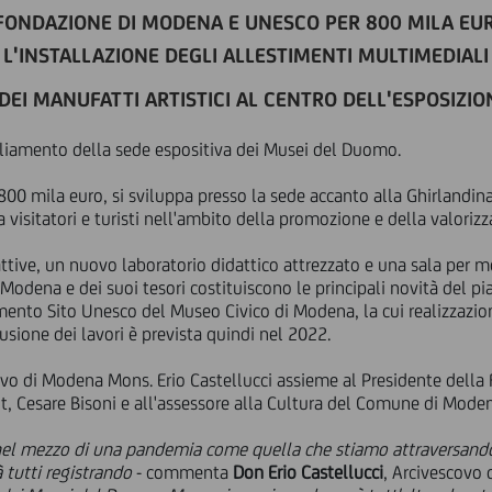
 FONDAZIONE DI MODENA E UNESCO PER 800 MILA EURO
L'INSTALLAZIONE DEGLI ALLESTIMENTI MULTIMEDIALI
 DEI MANUFATTI ARTISTICI AL CENTRO DELL'ESPOSIZIO
mpliamento della sede espositiva dei Musei del Duomo.
 800 mila euro, si sviluppa presso la sede accanto alla Ghirlandina
e a visitatori e turisti nell'ambito della promozione e della valoriz
rattive, un nuovo laboratorio didattico attrezzato e una sala per
Modena e dei suoi tesori costituiscono le principali novità del p
mento Sito Unesco del Museo Civico di Modena, la cui realizzazion
sione dei lavori è prevista quindi nel 2022.
covo di Modena Mons. Erio Castellucci assieme al Presidente del
dit, Cesare Bisoni e all'assessore alla Cultura del Comune di Mod
nel mezzo di una pandemia come quella che stiamo attraversando, 
à tutti registrando
- commenta
Don Erio Castellucci
, Arcivescovo