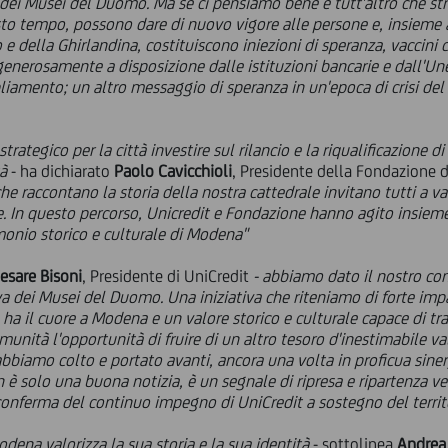
i Musei del Duomo. Ma se ci pensiamo bene è tutt'altro che strano
o tempo, possono dare di nuovo vigore alle persone e, insieme al
e della Ghirlandina, costituiscono iniezioni di speranza, vaccini c
 generosamente a disposizione dalle istituzioni bancarie e dall'U
pliamento; un altro messaggio di speranza in un'epoca di crisi de
rategico per la città investire sul rilancio e la riqualificazione 
tà
- ha dichiarato
Paolo Cavicchioli
, Presidente della Fondazione 
che raccontano la storia della nostra cattedrale invitano tutti a v
. In questo percorso, Unicredit e Fondazione hanno agito insiem
imonio storico e culturale di Modena"
esare Bisoni
, Presidente di UniCredit
- abbiamo dato il nostro con
 dei Musei del Duomo. Una iniziativa che riteniamo di forte impa
ha il cuore a Modena e un valore storico e culturale capace di trav
omunità l'opportunità di fruire di un altro tesoro d'inestimabile v
e abbiamo colto e portato avanti, ancora una volta in proficua si
 solo una buona notizia, è un segnale di ripresa e ripartenza vers
onferma del continuo impegno di UniCredit a sostegno del territo
ena valorizza la sua storia e la sua identità
- sottolinea
Andrea