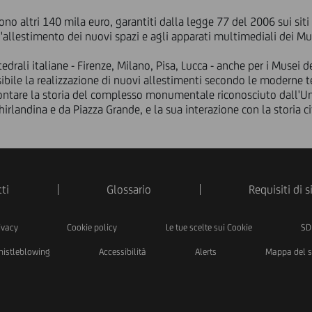
ono altri 140 mila euro, garantiti dalla legge 77 del 2006 sui si
l'allestimento dei nuovi spazi e agli apparati multimediali dei M
tedrali italiane - Firenze, Milano, Pisa, Lucca - anche per i Mus
ssibile la realizzazione di nuovi allestimenti secondo le moderne
ontare la storia del complesso monumentale riconosciuto dall'Un
irlandina e da Piazza Grande, e la sua interazione con la storia ci
ti
Glossario
Requisiti di 
ivacy
Cookie policy
Le tue scelte sui Cookie
SD
istleblowing
Accessibilità
Alerts
Mappa del s