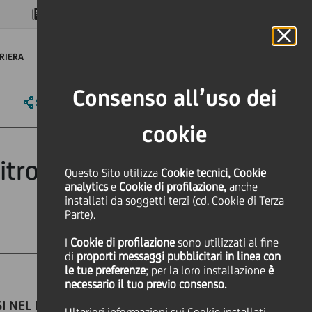
MAGAZINE
FAQ
CALENDARIO
NEL MONDO
IT
Language
Online Banking
RIERA
Consenso all’uso dei
SHARE
PRINT
SEND
cookie
trovato nel sito
Questo Sito utilizza
Cookie tecnici, Cookie
analytics
e
Cookie di profilazione,
anche
installati da soggetti terzi (cd. Cookie di Terza
Parte).
I
Cookie di profilazione
sono utilizzati al fine
di
proporti messaggi pubblicitari in linea con
le tue preferenze
; per la loro installazione
è
necessario il tuo previo consenso.
SI NEL PIANO DI AMPLIAMENTO