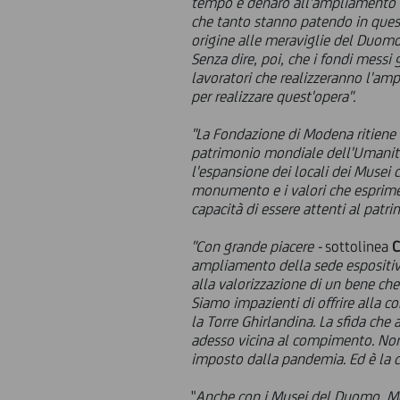
tempo e denaro all'ampliamento de
che tanto stanno patendo in quest
origine alle meraviglie del Duomo 
Senza dire, poi, che i fondi messi
lavoratori che realizzeranno l'am
per realizzare quest'opera".
"La Fondazione di Modena ritiene st
patrimonio mondiale dell'Umani
l'espansione dei locali dei Musei 
monumento e i valori che esprime
capacità di essere attenti al patr
"Con grande piacere -
sottolinea
C
ampliamento della sede espositiva
alla valorizzazione di un bene che 
Siamo impazienti di offrire alla c
la Torre Ghirlandina. La sfida ch
adesso vicina al compimento. Non è
imposto dalla pandemia. Ed è la c
"
Anche con i Musei del Duomo, Mod