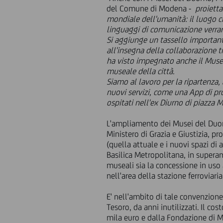
del Comune di Modena -
proiett
mondiale dell'umanità: il luogo ch
linguaggi di comunicazione verrann
Si aggiunge un tassello importante
all'insegna della collaborazione tr
ha visto impegnato anche il Museo 
museale della città.
Siamo al lavoro per la ripartenza,
nuovi servizi, come una App di p
ospitati nell'ex Diurno di piazza 
L'ampliamento dei Musei del Duom
Ministero di Grazia e Giustizia, p
(quella attuale e i nuovi spazi d
Basilica Metropolitana, in super
museali sia la concessione in uso 
nell'area della stazione ferroviari
E' nell'ambito di tale convenzione
Tesoro, da anni inutilizzati. Il co
mila euro e dalla Fondazione di M