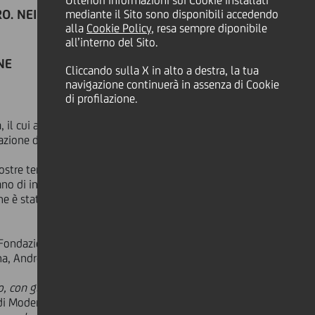
Ulteriori informazioni sui Cookie installati
. NEI PRIMI MESI DEL 2022
mediante il Sito sono disponibili accedendo
alla
Cookie Policy
, resa sempre diponibile
all’interno del Sito.
NE
Cliccando sulla X in alto a destra, la tua
navigazione continuerà in assenza di Cookie
di profilazione.
, il cui accesso è stato ridisegnato
zazione del sito Unesco.
 mostre temporanee, sale tematiche
iano di intervento, sviluppato anche
e è stata rallentata dal fermo
la Fondazione Modena, Paolo
ena, Andrea Bortolamasi.
con gli strascichi psicologici,
 di Modena e Nonantola -
dedichiamo