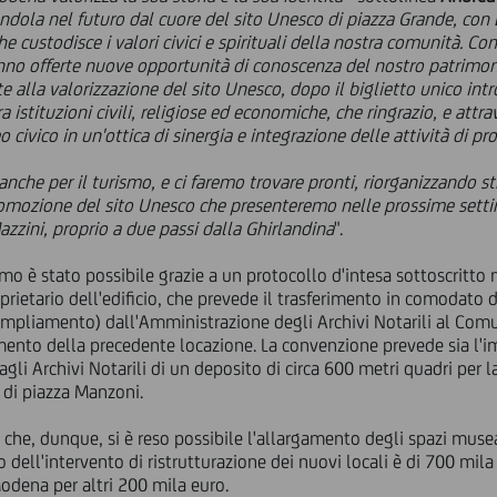
andola nel futuro dal cuore del sito Unesco di piazza Grande, co
e custodisce i valori civici e spirituali della nostra comunità. C
o offerte nuove opportunità di conoscenza del nostro patrimonio a 
 alla valorizzazione del sito Unesco, dopo il biglietto unico int
a istituzioni civili, religiose ed economiche, che ringrazio, e att
civico in un'ottica di sinergia e integrazione delle attività di p
 anche per il turismo, e ci faremo trovare pronti, riorganizzando 
romozione del sito Unesco che presenteremo nelle prossime sett
Mazzini, proprio a due passi dalla Ghirlandina
".
o è stato possibile grazie a un protocollo d'intesa sottoscritt
roprietario dell'edificio, che prevede il trasferimento in comodato
i ampliamento) dall'Amministrazione degli Archivi Notarili al Com
amento della precedente locazione. La convenzione prevede sia l'
agli Archivi Notarili di un deposito di circa 600 metri quadri per
a di piazza Manzoni.
 che, dunque, si è reso possibile l'allargamento degli spazi muse
sto dell'intervento di ristrutturazione dei nuovi locali è di 700 mil
odena per altri 200 mila euro.