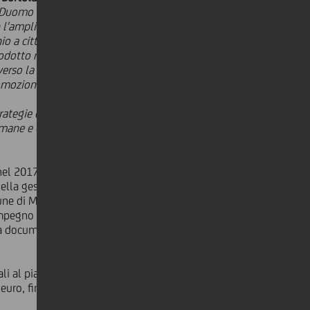
n Duomo e Ghirlandina patrimonio
on l'ampliamento dei Musei e nuovi
cittadini, visitatori e turisti.
rodotto negli anni scorsi, sempre
raverso la cooperazione tra Musei che
romozione del patrimonio storico e
strategie e proposte, ma anche con
imane e come quelli che saranno
o nel 2017 tra Comune di Modena e
 della gestione della sede museale
une di Modena, in accordo con la
impegno all'ampliamento degli spazi
 la documentazione, già individuato
ali al piano soprastante il Museo del
a euro, finanziati da UniCredit per 500