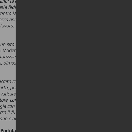
: la bellezza, l'arte e la cultura,
la fede dei nostri padri che ha dato
ontro la tristezza e la rassegnazione.
nesco andranno a beneficio dei
l lavoro. Un doppio motivo, dunque,
di un sito riconosciuto come
di Modena -
Il rinnovamento e
alorizzare questo straordinario
e, dimostrando ancora una volta la
creto contributo al progetto di
tto, perché volta alla salvaguardia e
alicare qualsiasi confine territoriale.
alore, come già fatto per il Duomo e
nergia con Fondazione Modena, è
o il futuro, in risposta al fermo
rio e delle sue comunità".
 Bortolamasi
, Assessore alla Cultura