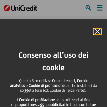
Ham
Se
Online Banking
HOME
Press & Media
News
La tecnologia è ancora roba da ragazzi: l'Italia è 25 su 28 per uguaglianza
Consenso all’uso dei
digitale di genere
cookie
SHARE
PRINT
SEND
La tecnologia è ancora
Questo Sito utilizza
Cookie tecnici, Cookie
analytics
e
Cookie di profilazione,
anche installati da
soggetti terzi (cd. Cookie di Terza Parte).
roba da ragazzi: l'Italia è
I
Cookie di profilazione
sono utilizzati al fine
di
proporti messaggi pubblicitari in linea con le tue