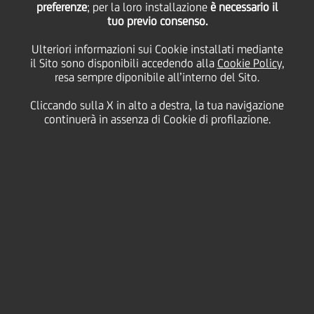
preferenze
; per la loro installazione
25 su 28 per
è necessario il
tuo previo consenso.
uguaglianza digitale di
Ulteriori informazioni sui Cookie installati mediante
il Sito sono disponibili accedendo alla
Cookie Policy
,
resa sempre diponibile all’interno del Sito.
genere
Cliccando sulla X in alto a destra, la tua navigazione
continuerà in assenza di Cookie di profilazione.
04 Marzo
2021
Cultura & società
UNO STUDIO BOCCONI E PLAN
INTERNATIONAL ITALIA CON IL SUPPORTO DI
UNICREDIT FOUNDATION FOTOGRAFA IL
DIVARIO DIGITALE TRA LE DONNE E GLI
UOMINI ITALIANI
La parità digitale di genere, questa sconosciuta.