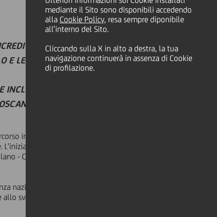
Ulteriori informazioni sui Cookie installati
mediante il Sito sono disponibili accedendo
alla
Cookie Policy
, resa sempre diponibile
all’interno del Sito.
ICREDIT PER ACCRESCERE
Cliccando sulla X in alto a destra, la tua
navigazione continuerà in assenza di Cookie
 E LE POTENZIALITÀ
di profilazione.
E INCLUSIONE SOCIALE E
OSCANA, UMBRIA E MARCHE.
ercorso in 7 tappe dedicato al
Terzo
 L'iniziativa
è organizzata da
ano - Centro di Ricerca Tiresia, MIP
anza nazionale e di particolare
allo sviluppo di processi capaci di