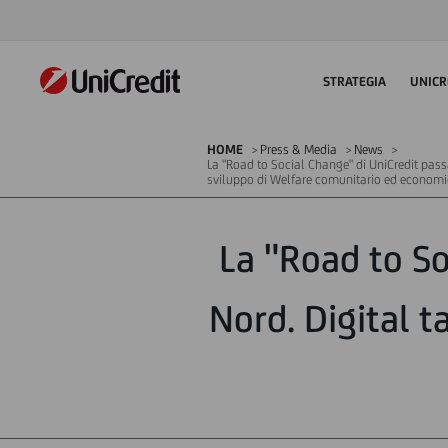
STRATEGIA
UNICR
HOME
Press & Media
News
La "Road to Social Change" di UniCredit passa
sviluppo di Welfare comunitario ed economi
La "Road to So
Nord. Digital t