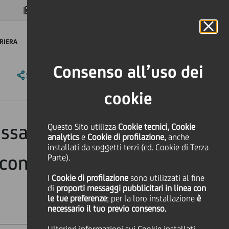
MAGAZINE
FAQ
CALENDARIO
NEL MONDO
IT
Language
Online Banking
RIERA
Consenso all’uso dei
SHARE
PRINT
SEND
cookie
assa dal Centro
Questo Sito utilizza
Cookie tecnici, Cookie
analytics
e
Cookie di profilazione,
anche
installati da soggetti terzi (cd. Cookie di Terza
e comunitario ed
Parte).
I
Cookie di profilazione
sono utilizzati al fine
di
proporti messaggi pubblicitari in linea con
le tue preferenze
; per la loro installazione
è
necessario il tuo previo consenso.