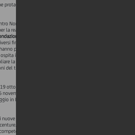
protagonisti e facilitatori di un
ntro Nord: si va dai progetti
er la realizzazione di iniziative ad
ondazione di Modena
e
Fondazione
diversi finanziamenti ad impatto
he hanno permesso, ad esempio, alla
he ospita in prevalenza anziani non
iare la struttura dedicata a
ni del territorio premiate, fra quelle
 19 ottobre, dal Nord Est si punterà
6 novembre, dal Nord Ovest, ci si
viaggio in Lombardia parlando di come
 di nuove competenze, rinforzate da
centure. Al termine del percorso si
 competenze acquisite) rilasciato dal