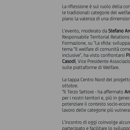
La riflessione è sul
ruolo della co
le tradizionali categorie del welfar
piano la valenza di una dimensio
L'evento, moderato da
Stefano Ar
Responsabile Territorial Relations
Formazione, su "La sfida: svilupp
tema "Il welfare di comunità come
inclusive", ha visto confrontarsi
P
Casodi
, Vice Presidente Associazi
sulle piattaforme di Welfare.
La tappa Centro Nord del progetto
ottobre.
"Il Terzo Settore - ha affermato
An
per i nostri territori e, più in gen
potenziare il contesto socio-econo
lavoro delle categorie più vulnera
L'incontro di oggi coinvolge alcun
partecipato e facilitare lo svilup