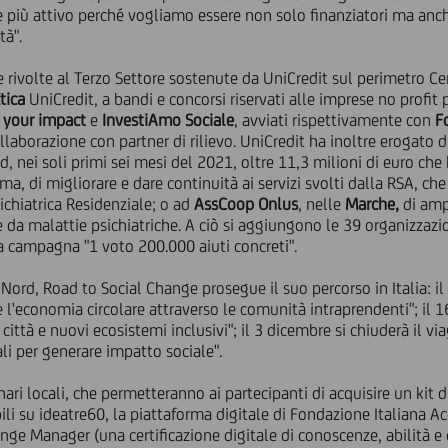
iù attivo perché vogliamo essere non solo finanziatori ma anche 
tà".
e rivolte al Terzo Settore sostenute da UniCredit sul perimetro Ce
tica
UniCredit, a bandi e concorsi riservati alle imprese no profit p
 your impact
e
InvestiAmo Sociale
, avviati rispettivamente con
F
ollaborazione con partner di rilievo. UniCredit ha inoltre erogato 
d, nei soli primi sei mesi del 2021, oltre 11,3 milioni di euro c
rma, di migliorare e dare continuità ai servizi svolti dalla RSA, c
ichiatrica Residenziale; o ad
AssCoop Onlus
, nelle
Marche,
di ampl
e da malattie psichiatriche. A ciò si aggiungono le 39 organizzazio
la campagna "1 voto 200.000 aiuti concreti".
Nord, Road to Social Change prosegue il suo percorso in Italia: il
l'economia circolare attraverso le comunità intraprendenti"; il 1
ittà e nuovi ecosistemi inclusivi"; il 3 dicembre si chiuderà il 
tali per generare impatto sociale".
ari locali, che permetteranno ai partecipanti di acquisire un kit
i su ideatre60, la piattaforma digitale di Fondazione Italiana Ac
nge Manager (una certificazione digitale di conoscenze, abilità e