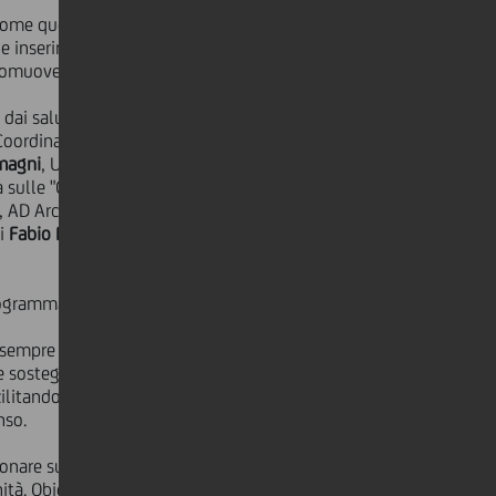
 come questo approccio possa dilatare
le e inserimento lavorativo. In primo
promuovere economie coesive.
 dai saluti di
Livio Stellati
,
 Coordinatrice AICCON Alta
magni
, Università di Bologna, sul
a sulle "Comunità intraprendenti e
, AD Arca Lavoro di Modena; e
Marco
di
Fabio Fraticelli
, TechSoup Italia,
rogramma il 28 settembre e il 5
e sempre più un ruolo fondamentale
 e sostegno ai soggetti più fragili e di
cilitando l'accesso al mercato del
nso.
ionare sulle opportunità del welfare
nità. Obiettivi che, come banca,