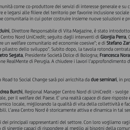
munità come co-produttore dei servizi di interesse generale e su
e e legarsi alle filiere del territorio per favorire inclusione socia
ne comunitaria in cui poter costruire insieme nuove soluzioni e 
duini
, Direttore Responsabile di Vita Magazine, è stato introdotto
 Centro Nord UniCredit; seguito dagli interventi di
Giorgia Perra
,
are un welfare comunitario ed economie coesive"; e di
Stefano Za
 pilastro dello sviluppo". Subito dopo, la tavola rotonda centrat
ietro Segata
, Presidente Società Dolce di Bologna;
Francesca Nora
one RealMente di Perugia. A chiudere i lavori l'approfondimento 
 Road to Social Change sarà poi arricchita da
due seminari
, in p
drea Burchi
, Regional Manager Centro Nord di UniCredit - svolg
erale, per il welfare del Paese. E' una realtà capace di dare risposte
mico locale, migliorando la qualità di vita della collettività e fa
bili. L'area Centro Nord è storicamente attiva e dinamica in tal se
i dei principali rappresentanti del settore. Con loro vogliamo rag
po di sinergie capaci di rispondere al meglio ai bisogni della comu