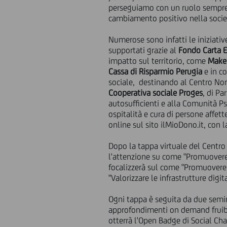
perseguiamo con un ruolo sempre p
cambiamento positivo nella socie
Numerose sono infatti le iniziativ
supportati grazie al
Fondo Carta E
impatto sul territorio, come
Make
Cassa di Risparmio Perugia
e
in c
sociale, destinando al Centro Nor
Cooperativa sociale
Proges
, di Pa
autosufficienti e alla Comunità Ps
ospitalità e cura di persone affett
online sul sito ilMioDono.it, con 
Dopo la tappa virtuale del Centro 
l'attenzione su come "Promuovere 
focalizzerà sul come "Promuovere c
"Valorizzare le infrastrutture digi
Ogni tappa è seguita da due semin
approfondimenti on demand fruibil
otterrà l'Open Badge di Social Cha