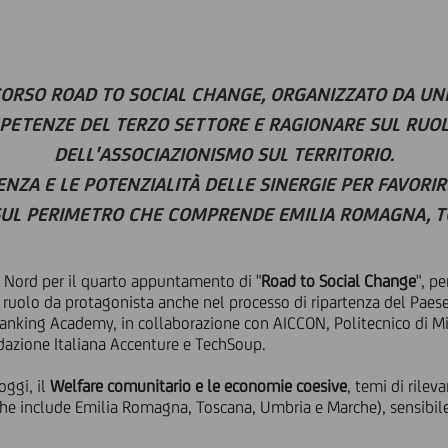
ORSO ROAD TO SOCIAL CHANGE, ORGANIZZATO DA UN
ETENZE DEL TERZO SETTORE E RAGIONARE SUL RUOLO
DELL'ASSOCIAZIONISMO SUL TERRITORIO.
ENZA E LE POTENZIALITÀ DELLE SINERGIE
PER FAVORIR
SUL PERIMETRO CHE COMPRENDE EMILIA ROMAGNA, T
ro Nord per il quarto appuntamento di "
Road to Social Change
", p
 ruolo da protagonista anche nel processo di ripartenza del Paese.
Banking Academy, in collaborazione con AICCON, Politecnico di Mil
dazione Italiana Accenture e TechSoup.
oggi, il
Welfare comunitario e le economie coesive
, temi di rilev
(che include Emilia Romagna, Toscana, Umbria e Marche), sensibile 