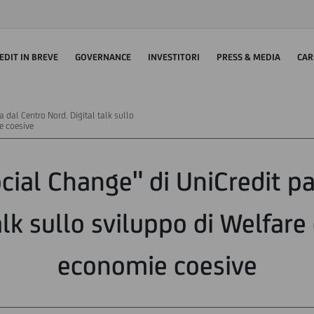
EDIT IN BREVE
GOVERNANCE
INVESTITORI
PRESS & MEDIA
CAR
 dal Centro Nord. Digital talk sullo
e coesive
cial Change" di UniCredit p
alk sullo sviluppo di Welfar
economie coesive