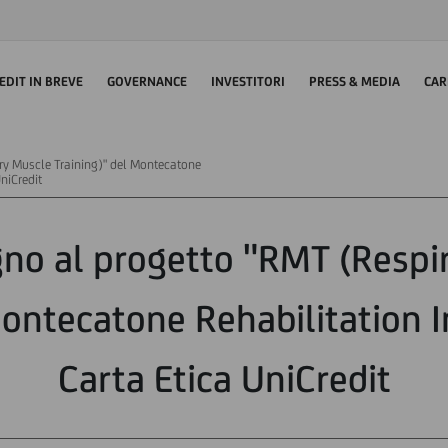
EDIT IN BREVE
GOVERNANCE
INVESTITORI
PRESS & MEDIA
CAR
ry Muscle Training)" del Montecatone
UniCredit
gno al progetto "RMT (Respi
Montecatone Rehabilitation In
Carta Etica UniCredit