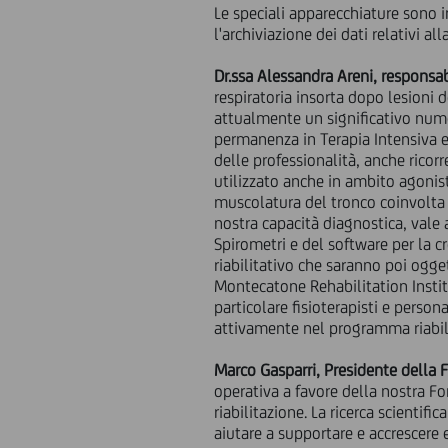
Le speciali apparecchiature sono i
l'archiviazione dei dati relativi all
Dr.ssa Alessandra Areni, responsa
respiratoria insorta dopo lesioni 
attualmente un significativo nume
permanenza in Terapia Intensiva e
delle professionalità, anche ricor
utilizzato anche in ambito agonist
muscolatura del tronco coinvolta 
nostra capacità diagnostica, vale a
Spirometri e del software per la c
riabilitativo che saranno poi ogget
Montecatone Rehabilitation Institu
particolare fisioterapisti e persona
attivamente nel programma riabilit
Marco Gasparri, Presidente dell
operativa a favore della nostra F
riabilitazione. La ricerca scientif
aiutare a supportare e accrescere 