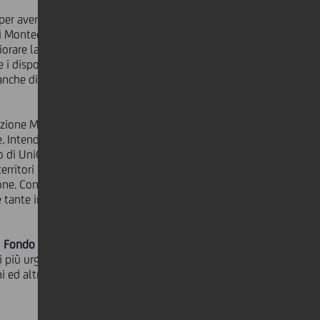
er averci dato la possibilità di
o di Montecatone, che ogni anno
orare la qualità e l'assistenza dei
e i dispositivi che abbiamo oggi a
nche di tracciare nuove e più efficaci
zione Montecatone, la più grande
e. Intendiamo così offrire un supporto
o di UniCredit nella promozione di
territori nei quali operiamo, abbiamo
one. Contribuire allo sviluppo delle
e tante iniziative di questo tipo anche
l
Fondo Carta Etica
alle iniziative
ni più urgenti delle comunità: la
 ed altre realtà in difficoltà o in