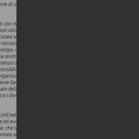
zione di una piattaforma diagnostica e
nti con debolezza della muscolatura
esti ultimi costituiscono
colare secondaria alla lunga
rse tecnologiche e di implementazione
rotiger, un particolare allenamento
a resistenza allo sforzo della
si senza contestualmente ampliare la
o possibile dalla donazione degli
ganizzare i risultati dell'intervento
zione Generale e Sanitaria del
ale delle figure coinvolte (in
ra i diversi professionisti coinvolti
UniCredit per questa collaborazione
le ed europea nell'ambito della
tone, che la nostra Fondazione vuole
ontare anche in futuro».