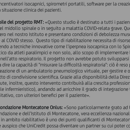
ncentivatori isocapnici, spirometri portatili, software per la crea
a situazione clinica dei pazienti.
bile del progetto RMT:
«Questo studio è destinato a tutti i pazie
del midollo spinale o in seguito a malattia COVID-relata grave. Qu
ro nel nostro Istituto e presentano condizioni di debolezza mus
 al COVID stesso. Questo tipo di riabilitazione necessita di riso
rendo a tecniche innovative come l'iperpnea isocapnica con lo Spi
ico da atleti paralimpici e non solo, allo scopo di implementare l
nell'atto respiratorio. Il progetto non avrebbe potuto sviluppar
 dire la capacità di "misurare la difficoltà respiratoria": ciò è res
reazione di un ambulatorio pneumologico virtuale, per gestire e or
to di condivisione scientifica. Grazie alla disponibilità della Dire
te, inoltre, questo intervento contribuirà alla crescita profession
le infermieristico), andando ad arricchire il grado di integrazione t
ativo, con ulteriori benefici per il paziente».
a Fondazione Montecatone Onlus:
«Sono particolarmente grato ad 
ondazione e dell'Istituto di Montecatone, vera eccellenza naziona
ica in ambito riabilitativo è uno dei punti qualificanti di Monteca
e auspico che UniCredit possa diventare un partner su cui poter c