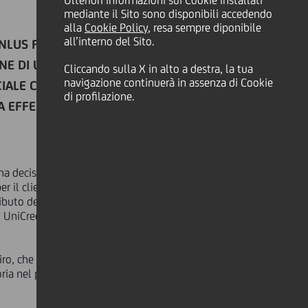
Ulteriori informazioni sui Cookie installati
mediante il Sito sono disponibili accedendo
alla
Cookie Policy
, resa sempre diponibile
all’interno del Sito.
LUS FINALIZZATO ALLA
ONE DI UNA PIATTAFORMA
Cliccando sulla X in alto a destra, la tua
navigazione continuerà in assenza di Cookie
IALE CARTA DI CREDITO CHE,
di profilazione.
SA EFFETTUATA IN FAVORE DI
ha deciso di sostenere attraverso i
per il cliente, permette ad ogni
ributo della banca pari al 2 per mille
 UniCredit di supportare più di 650
espiro, che la Fondazione Montecatone
ria nel paziente con lesione