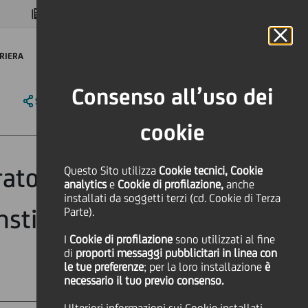
MAGAZINE
FAQ
CALENDARIO
NEL MONDO
IT
Language
Online Banking
RIERA
Consenso all’uso dei
SHARE
PRINT
SEND
cookie
ratory Muscle
Questo Sito utilizza
Cookie tecnici, Cookie
analytics
e
Cookie di profilazione,
anche
installati da soggetti terzi (cd. Cookie di Terza
stitute grazie a
Parte).
I
Cookie di profilazione
sono utilizzati al fine
di
proporti messaggi pubblicitari in linea con
le tue preferenze
; per la loro installazione
è
necessario il tuo previo consenso.