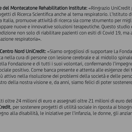
le del Montecatone Rehabilitation Institute:
«Ringrazio UniCredit p
ogetti di Ricerca Scientifica anche al tema respiratorio. L'Istitut
a Italia, promuove attività di ricerca sia come strumento per migli
iluppare nuove e innovative soluzioni terapeutiche. Questo studio 
izione non solo di riabilitare pazienti con esiti di Covid 19, ma a
tazione respiratoria».
Centro Nord UniCredit:
«Siamo orgogliosi di supportare La Fonda
ata nella cura di persone con lesione cerebrale e al midollo spinal
ella Fondazione e di tutti i suoi volontari, confermando l'impegn
ociale positivo. Come banca presente e attenta alle esigenze dei 
ù attivo nella risoluzione dei problemi della società e delle pers
tro della nostra visione e, da anni, siamo felici di poter sostener
ti oltre 24 milioni di euro e assegnati oltre 21 milioni di euro de
redit
, per sostenere progetti di utilità sociale in riposta ai bisog
o alla disabilità, le iniziative per l'infanzia, le donne, gli anziani