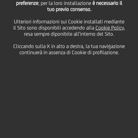
boutique di esperienze
preferenze
; per la loro installazione
è necessario il
tuo previo consenso.
Ulteriori informazioni sui Cookie installati mediante
enogastronomiche
il Sito sono disponibili accedendo alla
Cookie Policy
,
resa sempre diponibile all’interno del Sito.
firmata Only4u.
Cliccando sulla X in alto a destra, la tua navigazione
continuerà in assenza di Cookie di profilazione.
07 Ottobre
2021
Business
ONLY4U È PARTE DEL PROGRAMMA DI
UNICREDIT MADE4ITALY, LANCIATO CON
L'OBIETTIVO DI FAVORIRE UN SISTEMA
INTEGRATO
TURISMO-AGRICOLTURA PER LA CRESCITA E
LA VALORIZZAZIONE DEI TERRITORI E DEL