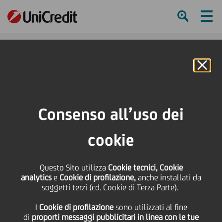
Ham
Se
Online Banking
HOME
Press & Media
News
Apre a Milano "Autentico" la prima boutique di esperienze enogastronomiche
Consenso all’uso dei
firmata Only4u.
cookie
SHARE
PRINT
SEND
Questo Sito utilizza
Apre a Milano
Cookie tecnici, Cookie
analytics
e
Cookie di profilazione,
anche installati da
soggetti terzi (cd. Cookie di Terza Parte).
"Autentico" la prima
I
Cookie di profilazione
sono utilizzati al fine
di
proporti messaggi pubblicitari in linea con le tue