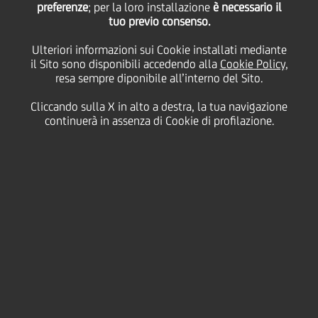
preferenze
; per la loro installazione
è necessario il
tuo previo consenso.
Ulteriori informazioni sui Cookie installati mediante
08 Aprile
2021
Sostenibilità
il Sito sono disponibili accedendo alla
Cookie Policy
,
resa sempre diponibile all’interno del Sito.
LA STRUTTURA DI PIEDIRIPA È STATA
CONCESSA GRATUITAMENTE DA UNICREDIT
Cliccando sulla X in alto a destra, la tua navigazione
continuerà in assenza di Cookie di profilazione.
LEASING
Si è tenuta questa mattina, alla presenza del
Commissario per l'emergenza Covid, il generale
Francesco Paolo Figliuolo, del capo Dipartimento
della Protezione civile nazionale, l'ingegnere Fabrizio
Curcio, del presidente della Regione Marche
Francesco Acquaroli e dell'assessore regionale alla
Sanità Filippo Saltamartini, l'apertura del nuovo polo
vaccinale a Piediripa.