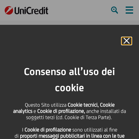
Ham
Se
Online Banking
HOME
Press & Media
News
Aperto nuovo polo vaccinale nel maceratese
Consenso all’uso dei
SHARE
PRINT
SEND
cookie
Aperto nuovo polo
Questo Sito utilizza
Cookie tecnici, Cookie
analytics
e
Cookie di profilazione,
anche installati da
vaccinale nel
soggetti terzi (cd. Cookie di Terza Parte).
I
Cookie di profilazione
sono utilizzati al fine
maceratese
di
proporti messaggi pubblicitari in linea con le tue