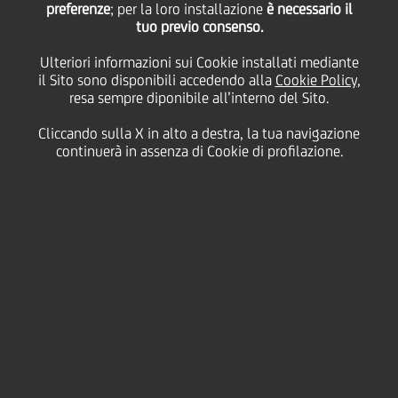
preferenze
prima volta in Italia,
; per la loro installazione
è necessario il
tuo previo consenso.
una mostra interattiva
Ulteriori informazioni sui Cookie installati mediante
il Sito sono disponibili accedendo alla
Cookie Policy
,
resa sempre diponibile all’interno del Sito.
per scoprire la Grotta
Cliccando sulla X in alto a destra, la tua navigazione
continuerà in assenza di Cookie di profilazione.
francese
31 Gennaio
2020
Cultura & società
IN ESCLUSIVA AL MANN, DAL 31 GENNAIO AL
31 MAGGIO 2020, EMOZIONI TRA
TECNOLOGIA E DIDATTICA