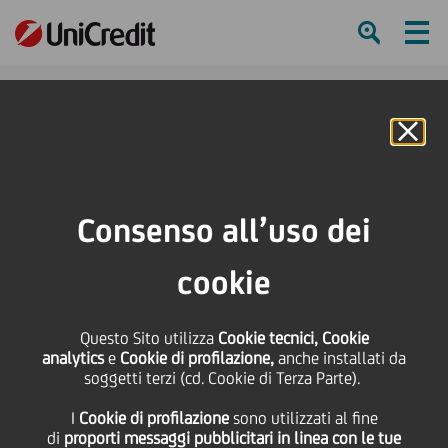
Ham
Se
Online Banking
HOME
Press & Media
News
UniCredit è sponsor di Lascaux 3.0: per la prima volta in Italia, una mostra
Consenso all’uso dei
interattiva per scoprire la Grotta francese
cookie
SHARE
PRINT
SEND
UniCredit è sponsor di
Questo Sito utilizza
Cookie tecnici, Cookie
analytics
e
Cookie di profilazione,
anche installati da
soggetti terzi (cd. Cookie di Terza Parte).
Lascaux 3.0: per la
I
Cookie di profilazione
sono utilizzati al fine
di
proporti messaggi pubblicitari in linea con le tue